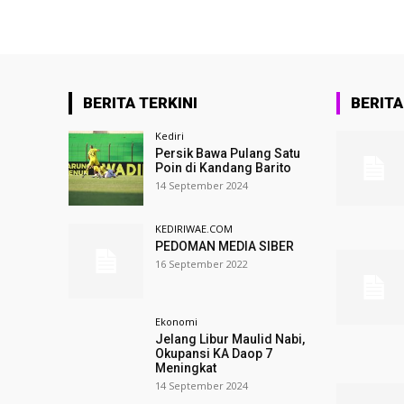
BERITA TERKINI
BERIT
Kediri
Persik Bawa Pulang Satu
Poin di Kandang Barito
14 September 2024
KEDIRIWAE.COM
PEDOMAN MEDIA SIBER
16 September 2022
Ekonomi
Jelang Libur Maulid Nabi,
Okupansi KA Daop 7
Meningkat
14 September 2024