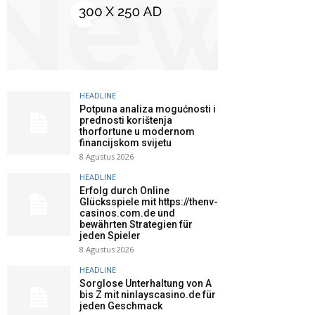
HEADLINE
Potpuna analiza mogućnosti i
prednosti korištenja
thorfortune u modernom
financijskom svijetu
8 Agustus 2026
HEADLINE
Erfolg durch Online
Glücksspiele mit https://thenv-
casinos.com.de und
bewährten Strategien für
jeden Spieler
8 Agustus 2026
HEADLINE
Sorglose Unterhaltung von A
bis Z mit ninlayscasino.de für
jeden Geschmack