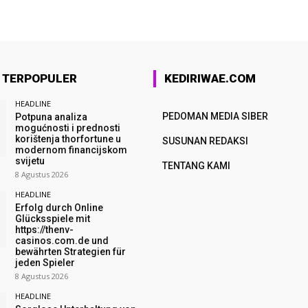
A TERPOPULER
KEDIRIWAE.COM
HEADLINE
PEDOMAN MEDIA SIBER
Potpuna analiza
mogućnosti i prednosti
korištenja thorfortune u
SUSUNAN REDAKSI
modernom financijskom
svijetu
TENTANG KAMI
8 Agustus 2026
HEADLINE
Erfolg durch Online
Glücksspiele mit
https://thenv-
casinos.com.de und
bewährten Strategien für
jeden Spieler
8 Agustus 2026
HEADLINE