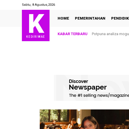
Sabtu, 8 Agustus,2026
K
HOME
PEMERINTAHAN
PENDIDI
KABAR TERBARU
Potpuna analiza moguć
KEDIRIWAE