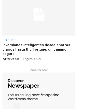
HEADLINE
Inversiones inteligentes desde ahorros
diarios hasta thorfortune, un camino
seguro
editor editor
-
8 Agustus 2026
- Advertisement -