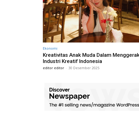
Ekonomi
Kreativitas Anak Muda Dalam Menggera
Industri Kreatif Indonesia
editor editor
-
30 Desember 2025