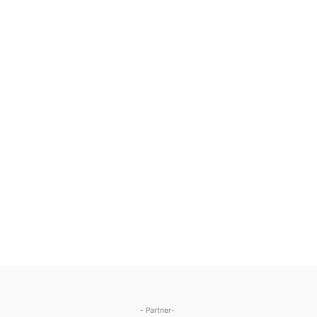
- Partner-