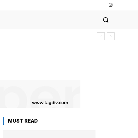
MUST READ