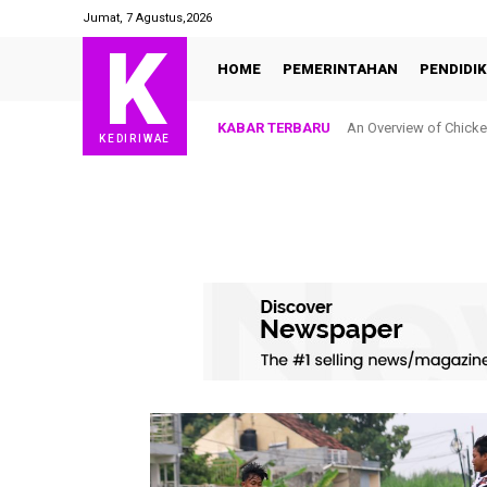
Jumat, 7 Agustus,2026
K
HOME
PEMERINTAHAN
PENDIDI
KABAR TERBARU
An Overview of Chicke
Overview of Club Ri
KEDIRIWAE