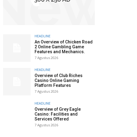
HEADLINE
An Overview of Chicken Road
2 Online Gambling Game
Features and Mechanics.
7 Agustus 2026
HEADLINE
Overview of Club Riches
Casino Online Gaming
Platform Features
7 Agustus 2026
HEADLINE
Overview of Grey Eagle
Casino: Facilities and
Services Offered
7 Agustus 2026