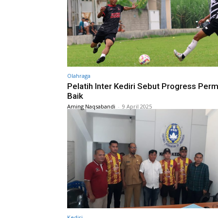
Olahraga
Pelatih Inter Kediri Sebut Progress Per
Baik
Aming Naqsabandi
-
9 April 2025
Kediri