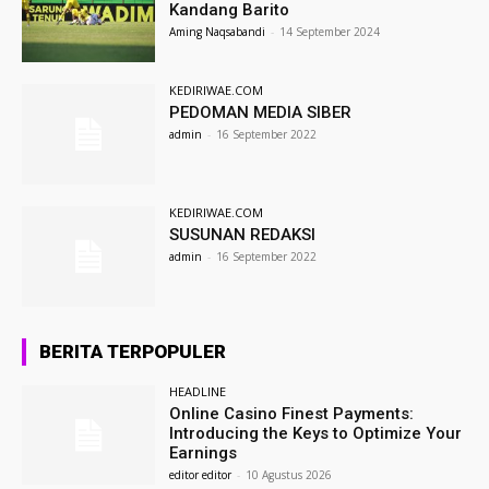
Kandang Barito
Aming Naqsabandi
-
14 September 2024
KEDIRIWAE.COM
PEDOMAN MEDIA SIBER
admin
-
16 September 2022
KEDIRIWAE.COM
SUSUNAN REDAKSI
admin
-
16 September 2022
BERITA TERPOPULER
HEADLINE
Online Casino Finest Payments:
Introducing the Keys to Optimize Your
Earnings
editor editor
-
10 Agustus 2026