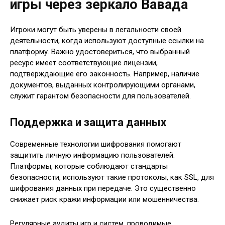
игры через зеркало Вавада
Игроки могут быть уверены в легальности своей
деятельности, когда используют доступные ссылки на
платформу. Важно удостовериться, что выбранный
ресурс имеет соответствующие лицензии,
подтверждающие его законность. Например, наличие
документов, выданных контролирующими органами,
служит гарантом безопасности для пользователей.
Поддержка и защита данных
Современные технологии шифрования помогают
защитить личную информацию пользователей.
Платформы, которые соблюдают стандарты
безопасности, используют такие протоколы, как SSL, для
шифрования данных при передаче. Это существенно
снижает риск кражи информации или мошенничества.
Регулярные аудиты игр и систем, проводимые