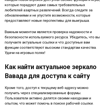
которые порадуют даже самых требовательных
любителей азартных развлечений. Всегда следите за
обновлениями и не упустите возможности, которые
предоставляют новые перспективы для выигрыша.
Важным моментом является проверка надежности и
безопасности используемого ресурса. Убедитесь, что вы
получаете актуальные ссылки и что доступные вам
функции соответствуют высоким стандартам качества.
Удачи на игровых полях!
Как найти актуальное зеркало
Вавада для доступа к сайту
Кроме того, доступ к текущему веб-адресу можно
получить через специализированные форумы.
Пользователи активно делятся своими находками и
опытом, что может помочь в поиске рабочей ссылки.