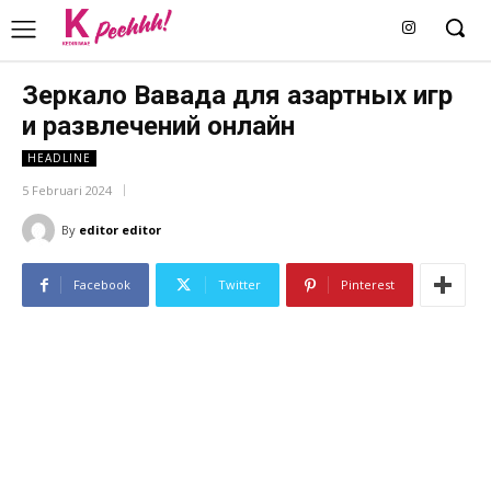
Зеркало Вавада для азартных игр
и развлечений онлайн
HEADLINE
5 Februari 2024
By
editor editor
Facebook
Twitter
Pinterest