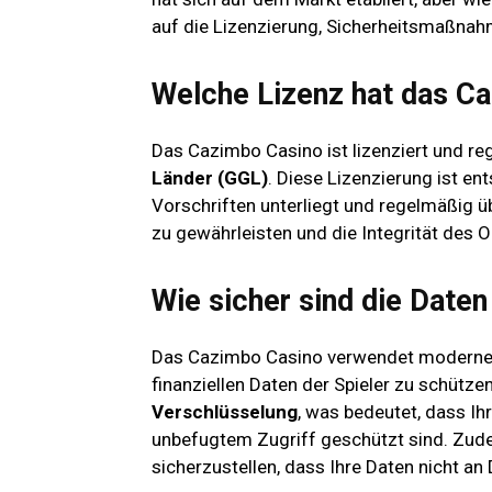
auf die Lizenzierung, Sicherheitsmaßnah
Welche Lizenz hat das C
Das Cazimbo Casino ist lizenziert und reg
Länder (GGL)
. Diese Lizenzierung ist en
Vorschriften unterliegt und regelmäßig ü
zu gewährleisten und die Integrität des O
Wie sicher sind die Daten
Das Cazimbo Casino verwendet moderne 
finanziellen Daten der Spieler zu schütze
Verschlüsselung
, was bedeutet, dass Ih
unbefugtem Zugriff geschützt sind. Zude
sicherzustellen, dass Ihre Daten nicht an