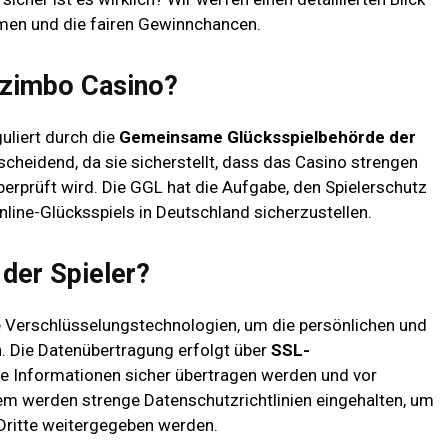
men und die fairen Gewinnchancen.
azimbo Casino?
uliert durch die
Gemeinsame Glücksspielbehörde der
tscheidend, da sie sicherstellt, dass das Casino strengen
berprüft wird. Die GGL hat die Aufgabe, den Spielerschutz
nline-Glücksspiels in Deutschland sicherzustellen.
 der Spieler?
Verschlüsselungstechnologien, um die persönlichen und
n. Die Datenübertragung erfolgt über
SSL-
re Informationen sicher übertragen werden und vor
m werden strenge Datenschutzrichtlinien eingehalten, um
 Dritte weitergegeben werden.