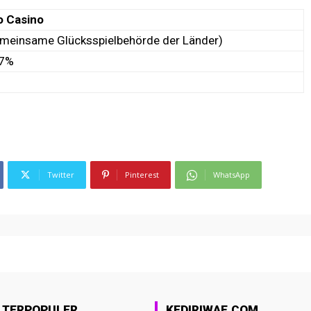
 Casino
meinsame Glücksspielbehörde der Länder)
97%
Twitter
Pinterest
WhatsApp
A TERPOPULER
KEDIRIWAE.COM