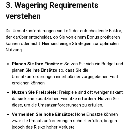
3. Wagering Requirements
verstehen
Die Umsatzanforderungen sind oft der entscheidende Faktor,
der darüber entscheidet, ob Sie von einem Bonus profitieren
können oder nicht. Hier sind einige Strategien zur optimalen
Nutzung:
Planen Sie Ihre Einsätze:
Setzen Sie sich ein Budget und
planen Sie Ihre Einsätze so, dass Sie die
Umsatzanforderungen innerhalb der vorgegebenen Frist
erreichen können.
Nutzen Sie Freispiele:
Freispiele sind oft weniger riskant,
da sie keine zusätzlichen Einsätze erfordern. Nutzen Sie
diese, um die Umsatzanforderungen zu erfüllen.
Vermeiden Sie hohe Einsätze:
Hohe Einsätze können
zwar die Umsatzanforderungen schnell erfüllen, bergen
jedoch das Risiko hoher Verluste.