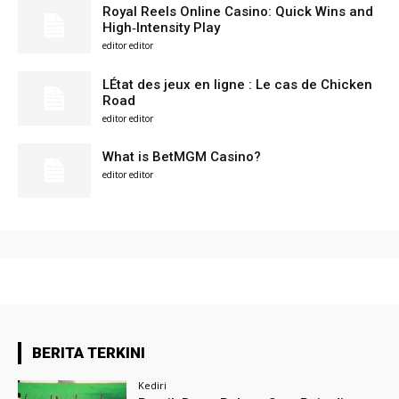
Royal Reels Online Casino: Quick Wins and
High‑Intensity Play
editor editor
LÉtat des jeux en ligne : Le cas de Chicken
Road
editor editor
What is BetMGM Casino?
editor editor
BERITA TERKINI
Kediri