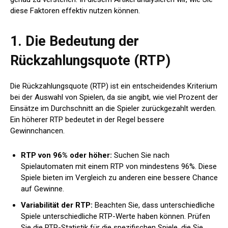
diese Faktoren effektiv nutzen können.
1. Die Bedeutung der
Rückzahlungsquote (RTP)
Die Rückzahlungsquote (RTP) ist ein entscheidendes Kriterium
bei der Auswahl von Spielen, da sie angibt, wie viel Prozent der
Einsätze im Durchschnitt an die Spieler zurückgezahlt werden.
Ein höherer RTP bedeutet in der Regel bessere
Gewinnchancen.
RTP von 96% oder höher:
Suchen Sie nach
Spielautomaten mit einem RTP von mindestens 96%. Diese
Spiele bieten im Vergleich zu anderen eine bessere Chance
auf Gewinne.
Variabilität der RTP:
Beachten Sie, dass unterschiedliche
Spiele unterschiedliche RTP-Werte haben können. Prüfen
Sie die RTP-Statistik für die spezifischen Spiele, die Sie