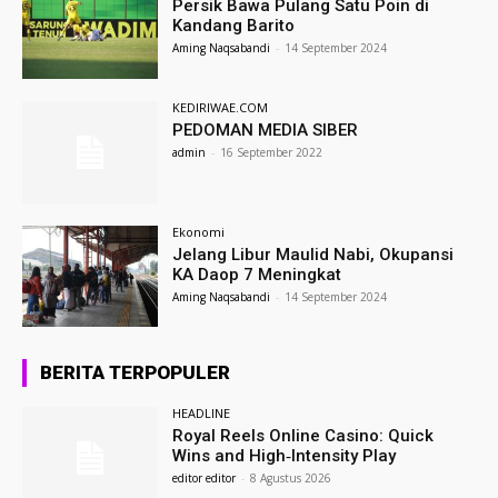
Persik Bawa Pulang Satu Poin di
Kandang Barito
Aming Naqsabandi
-
14 September 2024
KEDIRIWAE.COM
PEDOMAN MEDIA SIBER
admin
-
16 September 2022
Ekonomi
Jelang Libur Maulid Nabi, Okupansi
KA Daop 7 Meningkat
Aming Naqsabandi
-
14 September 2024
BERITA TERPOPULER
HEADLINE
Royal Reels Online Casino: Quick
Wins and High‑Intensity Play
editor editor
-
8 Agustus 2026