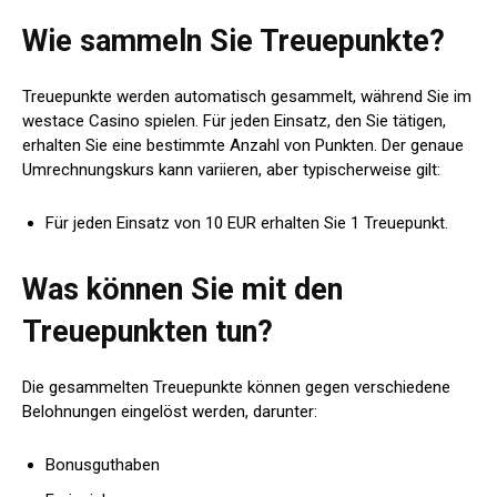
Wie sammeln Sie Treuepunkte?
Treuepunkte werden automatisch gesammelt, während Sie im
westace Casino spielen. Für jeden Einsatz, den Sie tätigen,
erhalten Sie eine bestimmte Anzahl von Punkten. Der genaue
Umrechnungskurs kann variieren, aber typischerweise gilt:
Für jeden Einsatz von 10 EUR erhalten Sie 1 Treuepunkt.
Was können Sie mit den
Treuepunkten tun?
Die gesammelten Treuepunkte können gegen verschiedene
Belohnungen eingelöst werden, darunter:
Bonusguthaben