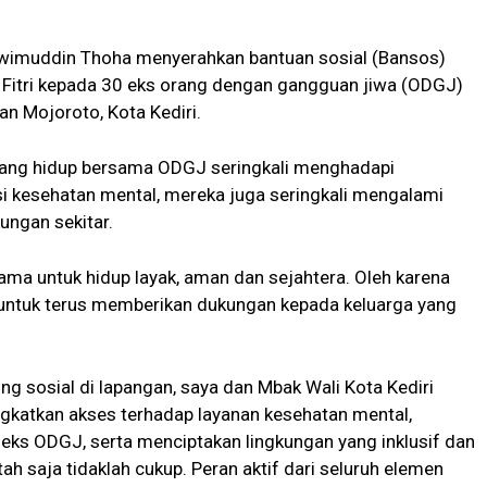
Qowimuddin Thoha menyerahkan bantuan sosial (Bansos)
 Fitri kepada 30 eks orang dengan gangguan jiwa (ODGJ)
n Mojoroto, Kota Kediri.
 yang hidup bersama ODGJ seringkali menghadapi
si kesehatan mental, mereka juga seringkali mengalami
kungan sekitar.
ama untuk hidup layak, aman dan sejahtera. Oleh karena
 untuk terus memberikan dukungan kepada keluarga yang
g sosial di lapangan, saya dan Mbak Wali Kota Kediri
gkatkan akses terhadap layanan kesehatan mental,
eks ODGJ, serta menciptakan lingkungan yang inklusif dan
 saja tidaklah cukup. Peran aktif dari seluruh elemen