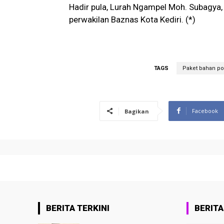
Hadir pula, Lurah Ngampel Moh. Subagya,
perwakilan Baznas Kota Kediri. (*)
TAGS
Paket bahan po
Facebook
Bagikan
BERITA TERKINI
BERIT