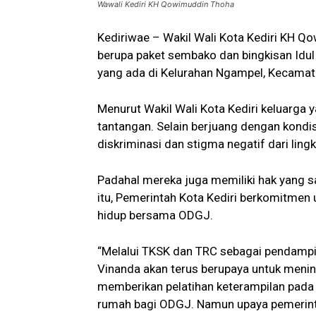
Wawali Kediri KH Qowimuddin Thoha
Kediriwae – Wakil Wali Kota Kediri KH 
berupa paket sembako dan bingkisan Idul
yang ada di Kelurahan Ngampel, Kecamata
Menurut Wakil Wali Kota Kediri keluarga
tantangan. Selain berjuang dengan kondi
diskriminasi dan stigma negatif dari ling
Padahal mereka juga memiliki hak yang s
itu, Pemerintah Kota Kediri berkomitmen
hidup bersama ODGJ.
“Melalui TKSK dan TRC sebagai pendampin
Vinanda akan terus berupaya untuk menin
memberikan pelatihan keterampilan pada 
rumah bagi ODGJ. Namun upaya pemerintah