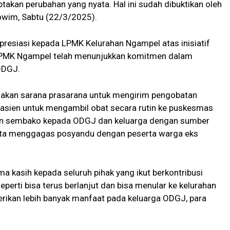
akan perubahan yang nyata. Hal ini sudah dibuktikan oleh
owim, Sabtu (22/3/2025).
presiasi kepada LPMK Kelurahan Ngampel atas inisiatif
ut LPMK Ngampel telah menunjukkan komitmen dalam
ODGJ.
akan sarana prasarana untuk mengirim pengobatan
pasien untuk mengambil obat secara rutin ke puskesmas
uan sembako kepada ODGJ dan keluarga dengan sumber
erta menggagas posyandu dengan peserta warga eks
a kasih kepada seluruh pihak yang ikut berkontribusi
seperti bisa terus berlanjut dan bisa menular ke kelurahan
rikan lebih banyak manfaat pada keluarga ODGJ, para