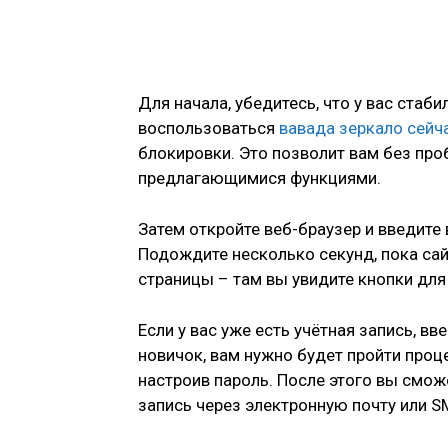
Для начала, убедитесь, что у вас ста
воспользоваться
вавада зеркало сейч
блокировки. Это позволит вам без про
предлагающимися функциями.
Затем откройте веб-браузер и введите 
Подождите несколько секунд, пока сай
страницы – там вы увидите кнопки для 
Если у вас уже есть учётная запись, вв
новичок, вам нужно будет пройти проц
настроив пароль. После этого вы смож
запись через электронную почту или S