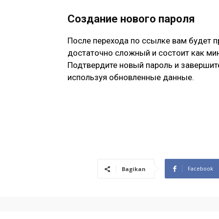
Создание нового пароля
После перехода по ссылке вам будет п
достаточно сложный и состоит как ми
Подтвердите новый пароль и завершите
используя обновленные данные.
Facebook
Bagikan