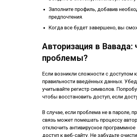
Заполните профиль, добавив необхо
предпочтения.
Когда все будет завершено, вы см
Авторизация в Вавада: 
проблемы?
Если возникли сложности с доступом к
правильности введённых данных. Убеди
учитывайте регистр символов. Попробу
чтобы восстановить доступ, если дост
В случае, если проблема не в пароле, 
связь может помешать процессу автори
отключить антивирусное программное 
доступ к веб-сайту. Не забудьте очист