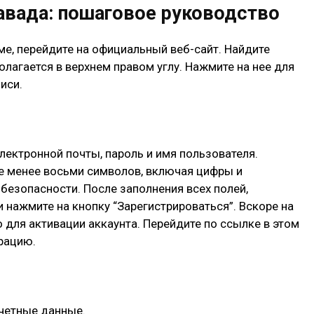
Вавада: пошаговое руководство
е, перейдите на официальный веб-сайт. Найдите
олагается в верхнем правом углу. Нажмите на нее для
иси.
ектронной почты, пароль и имя пользователя.
не менее восьми символов, включая цифры и
езопасности. После заполнения всех полей,
и нажмите на кнопку “Зарегистрироваться”. Вскоре на
 для активации аккаунта. Перейдите по ссылке в этом
рацию.
учетные данные.