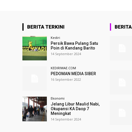
BERITA TERKINI
BERIT
Kediri
Persik Bawa Pulang Satu
Poin di Kandang Barito
14 September 2024
KEDIRIWAE.COM
PEDOMAN MEDIA SIBER
16 September 2022
Ekonomi
Jelang Libur Maulid Nabi,
Okupansi KA Daop 7
Meningkat
14 September 2024