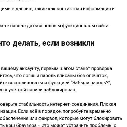
димые данные, такие как контактная информация и
ожете наслаждаться полным функционалом сайта.
что делать, если возникли
 вашему аккаунту, первым шагом станет проверка
тесь, что логин и пароль вписаны без опечаток,
йте воспользоваться функцией “Забыли пароль?”,
уп к учётной записи заблокирован.
проверьте стабильность интернет-соединения. Плохая
зации. Если всё в порядке, попробуйте временно
обеспечение или файрвол, которые могут блокировать
ить кэш браузера – это может устранить проблемы с