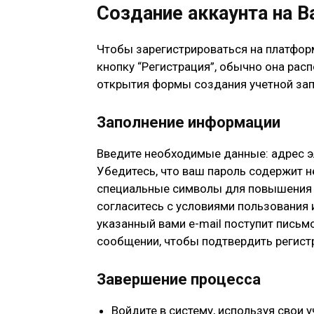
Создание аккаунта на 
Чтобы зарегистрироваться на платформ
кнопку “Регистрация”, обычно она расп
открытия формы создания учетной зап
Заполнение информации
Введите необходимые данные: адрес эл
Убедитесь, что ваш пароль содержит 
специальные символы для повышения б
согласитесь с условиями пользования 
указанный вами e-mail поступит письмо
сообщении, чтобы подтвердить регист
Завершение процесса
Войдите в систему, используя свои 