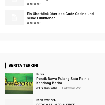
editor editor
Ein Überblick über das Godz Casino und
seine Funktionen.
editor editor
BERITA TERKINI
Kediri
Persik Bawa Pulang Satu Poin di
Kandang Barito
Aming Naqsabandi
-
14 September 2024
KEDIRIWAE.COM
PEDOMAN MEDIA SIBER