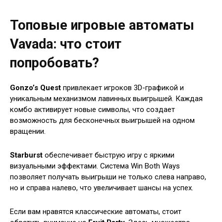
Топовые игровые автоматы
Vavada: что стоит
попробовать?
Gonzo’s Quest
привлекает игроков 3D-графикой и
уникальным механизмом лавинных выигрышей. Каждая
комбо активирует новые символы, что создает
возможность для бесконечных выигрышей на одном
вращении.
Starburst
обеспечивает быструю игру с яркими
визуальными эффектами. Система Win Both Ways
позволяет получать выигрыши не только слева направо,
но и справа налево, что увеличивает шансы на успех.
Если вам нравятся классические автоматы, стоит