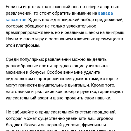
Если вы ищете захватывающий опыт в сфере азартных
развлечений, то стоит обратить внимание на
вавада
казахстан
. Здесь вас ждет широкий выбор предложений,
которые обещают не только увлекательное
времяпрепровождение, но и реальные шансы на выигрыш.
Начните свою игру с осознанием ключевых преимуществ
этой платформы.
Среди популярных развлечений можно выделить
разнообразные слоты, предлагающие уникальные
механики и бонусы. Особое внимание уделите
видеослотам с прогрессивными джекпотами, которые
могут принести внушительные выигрыши. Кроме того,
настольные игры, такие как покер и рулетка, гарантируют
увлекательный азарт и шанс проявить свои навыки.
Не забывайте о привлекательной системе поощрений,
которая может существенно увеличить ваш игровой
бюджет. Бонусы за первый депозит, фриспины и