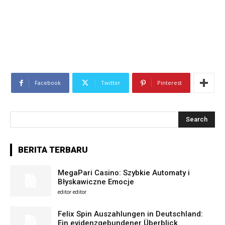
Facebook
Twitter
Pinterest
Search
BERITA TERBARU
MegaPari Casino: Szybkie Automaty i
Błyskawiczne Emocje
editor editor
Felix Spin Auszahlungen in Deutschland:
Ein evidenzgebundener Überblick