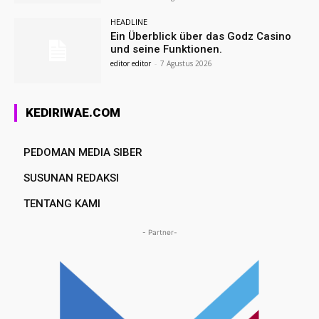
HEADLINE
Ein Überblick über das Godz Casino
und seine Funktionen.
editor editor
-
7 Agustus 2026
KEDIRIWAE.COM
PEDOMAN MEDIA SIBER
SUSUNAN REDAKSI
TENTANG KAMI
- Partner-