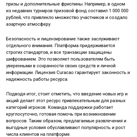
призы и дополнительные фриспины. Например, в одном
из недавних турниров призовой фонд составил 1 000 000
рублей, что привлекло множество участников и создало
азартную атмосферу.
Безопасность и лицензирование также заслуживают
отдельного внимания. Платформа придерживается
строгих стандартов, и все транзакции защищены
шифрованием. Это позволяет пользователям быть
уверенными в сохранности своих средств и личной
информации. Лицензия Curacao гарантирует законность и
надежность работы ресурса.
Подводя итог, стоит отметить, что введение новых игр и
акций делает этот ресурс привлекательным для разных
категорий игроков. Команда поддержки работает
круглосуточно, готовая помочь при возникновении
вопросов. Таким образом, предлагаемые развлечения и
выгодные условия обуславливают популярность и рост
числа клиентов на платформе.