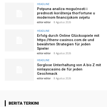
HEADLINE
Potpuna analiza mogućnosti i
prednosti korištenja thorfortune u
modernom financijskom svijetu
editor editor
-
8 Agustus 2026
HEADLINE
Erfolg durch Online Glücksspiele mit
https://thenv-casinos.com.de und
bewährten Strategien für jeden
Spieler
editor editor
-
8 Agustus 2026
HEADLINE
Sorglose Unterhaltung von A bis Z mit
ninlayscasino.de für jeden
Geschmack
editor editor
-
8 Agustus 2026
BERITA TERKINI