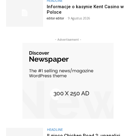
HEADLINE
Informacje o kasynie Kent Casino w
Polsce
editor editor
-
9 Agustus 2026
- Advertisement -
HEADLINE
Il gioco Chicken Road 2: unanalisi