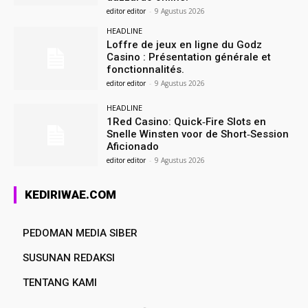
editor editor
-
9 Agustus 2026
HEADLINE
Loffre de jeux en ligne du Godz
Casino : Présentation générale et
fonctionnalités.
editor editor
-
9 Agustus 2026
HEADLINE
1Red Casino: Quick‑Fire Slots en
Snelle Winsten voor de Short‑Session
Aficionado
editor editor
-
9 Agustus 2026
KEDIRIWAE.COM
PEDOMAN MEDIA SIBER
SUSUNAN REDAKSI
TENTANG KAMI