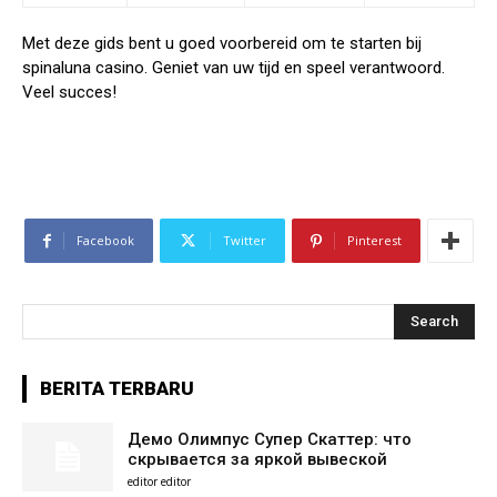
Met deze gids bent u goed voorbereid om te starten bij
spinaluna casino. Geniet van uw tijd en speel verantwoord.
Veel succes!
Facebook
Twitter
Pinterest
Search
BERITA TERBARU
Демо Олимпус Супер Скаттер: что
скрывается за яркой вывеской
editor editor