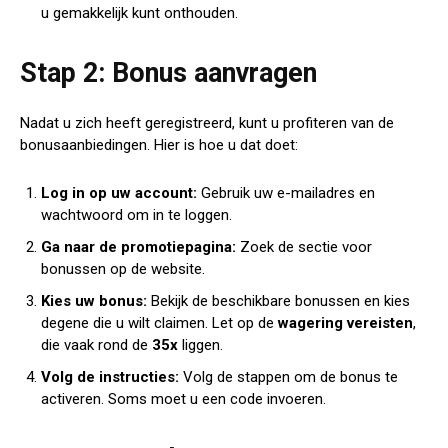
u gemakkelijk kunt onthouden.
Stap 2: Bonus aanvragen
Nadat u zich heeft geregistreerd, kunt u profiteren van de
bonusaanbiedingen. Hier is hoe u dat doet:
Log in op uw account:
Gebruik uw e-mailadres en
wachtwoord om in te loggen.
Ga naar de promotiepagina:
Zoek de sectie voor
bonussen op de website.
Kies uw bonus:
Bekijk de beschikbare bonussen en kies
degene die u wilt claimen. Let op de
wagering vereisten
,
die vaak rond de
35x
liggen.
Volg de instructies:
Volg de stappen om de bonus te
activeren. Soms moet u een code invoeren.