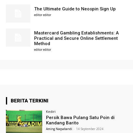
The Ultimate Guide to Neospin Sign Up
editor editor
Mastercard Gambling Establishments: A
Practical and Secure Online Settlement
Method
editor editor
BERITA TERKINI
Kediri
Persik Bawa Pulang Satu Poin di
Kandang Barito
Aming Naqsabandi
-
14 September 2024