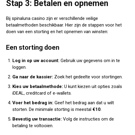
Stap 3: Betalen en opnemen
Bij spinaluna casino zijn er verschillende veilige
betaalmethoden beschikbaar. Hier zijn de stappen voor het
doen van een storting en het opnemen van winsten:
Een storting doen
Log in op uw account:
Gebruik uw gegevens om in te
loggen.
Ga naar de kassier:
Zoek het gedeelte voor stortingen.
Kies uw betaalmethode:
U kunt kiezen uit opties zoals
iDEAL, creditcard of e-wallets.
Voer het bedrag in:
Geef het bedrag aan dat u wilt
storten. De minimale storting is meestal
€10
.
Bevestig uw transactie:
Volg de instructies om de
betaling te voltooien.