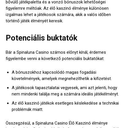
bővülő játékpaletta és a vonzó bónuszok lehetőségei
figyelemre méltóak. Az élő kaszinó élménye különösen
izgalmas lehet a játékosok számára, akik a valós időben
történő játék élményét keresik.
Potenciális buktatók
Bár a Spinaluna Casino számos előnyt kínál, érdemes
figyelembe venni a következő potenciális buktatókat:
A bónuszokhoz kapcsolódó magas fogadási
követelmények, amelyek megnehezíthetik a kifizetést.
A játékosok tapasztalatai vegyesek, ami azt jelenti, hogy
nem mindenki találja meg a számára ideális játékélményt.
Az élő kaszinó játékok esetleges késlekedése a technikai
problémák miatt.
Összegzésül, a Spinaluna Casino Élő Kaszinó élménye