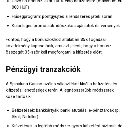
Üdvözlő bónusz: akár 100% első befizetésre (maximum 50
000 HUF)
Hűségprogram: pontgyűjtés a rendszeres játék során
Különleges promóciók: időszakos ajánlatok és versenyek
Fontos, hogy a bónuszokhoz általában
35x
fogadási
követelmény kapcsolódik, ami azt jelenti, hogy a bónusz
összegét 35-ször kell megforgatni a kifizetés előtt.
Pénzügyi tranzakciók
A Spinaluna Casino széles választékot kínál a befizetési és
kifizetési lehetőségek terén. A legnépszerűbb módszerek
közé tartozik:
Befizetések: bankkártyák, banki átutalás, e-pénztárcák (pl.
Skrill, Neteller)
Kifizetések: a legtöbb módszer gyors kifizetést biztosít, de