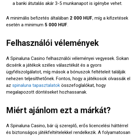
a banki átutalás akár 3-5 munkanapot is igénybe vehet.
A minimális befizetés általában
2 000 HUF
, míg a kifizetések
esetén a minimum
5 000 HUF
.
Felhasználói vélemények
A Spinaluna Casino felhasználói véleményei vegyesek. Sokan
dicsérik a játékok széles választékát és a gyors
ügyfélszolgálatot, míg mások a bónuszok feltételeit találják
nehezen teljesíthetőnek. Fontos, hogy a játékosok olvassák el
az
spinaluna tapasztalatok
összefoglalókat, hogy
megalapozott döntéseket hozhassanak.
Miért ajánlom ezt a márkát?
A Spinaluna Casino, bár új szereplő, erős licencelési háttérrel
és biztonságos játékfeltételekkel rendelkezik. A folyamatosan