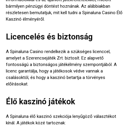
bármilyen pénzügyi döntést hoznának. Az alábbiakban
részletesen bemutatjuk, mit kell tudni a Spinaluna Casino Élő
Kaszinó élményéről.
Licencelés és biztonság
A Spinaluna Casino rendelkezik a szükséges licenccel,
amelyet a Szerencsejáték Zrt. biztosít. Ez alapvető
fontosságú a biztonságos játékélmény szempontjából. A
licenc garantálja, hogy a játékosok védve vannak a
csalásoktól, és hogy a kaszinó betartja a törvényes
előírásokat.
Élő kaszinó játékok
A Spinaluna élő kaszinó szekciója lenyűgöző választékot
kínál. A játékok közé tartoznak: