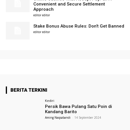
Convenient and Secure Settlement
Approach
editor editor
Stake Bonus Abuse Rules: Don’t Get Banned
editor editor
BERITA TERKINI
Kediri
Persik Bawa Pulang Satu Poin di
Kandang Barito
Aming Naqsabandi
-
14 September 2024