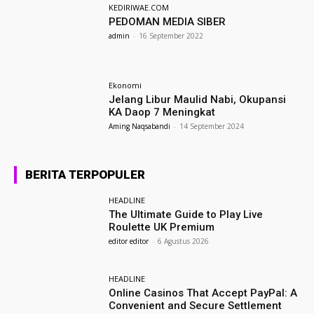
KEDIRIWAE.COM
PEDOMAN MEDIA SIBER
admin
-
16 September 2022
Ekonomi
Jelang Libur Maulid Nabi, Okupansi
KA Daop 7 Meningkat
Aming Naqsabandi
-
14 September 2024
BERITA TERPOPULER
HEADLINE
The Ultimate Guide to Play Live
Roulette UK Premium
editor editor
-
6 Agustus 2026
HEADLINE
Online Casinos That Accept PayPal: A
Convenient and Secure Settlement