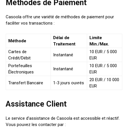
Méthodes de Paiement
Casoola offre une variété de méthodes de paiement pour
faciliter vos transactions :
Délai de
Limite
Méthode
Traitement
Min./Max.
Cartes de
10 EUR / 5 000
Instantané
Crédit/Débit
EUR
Portefeuilles
10 EUR / 5 000
Instantané
Électroniques
EUR
20 EUR / 10 000
Transfert Bancaire
1-3 jours ouvrés
EUR
Assistance Client
Le service d’assistance de Casoola est accessible et réactif.
Vous pouvez les contacter par :