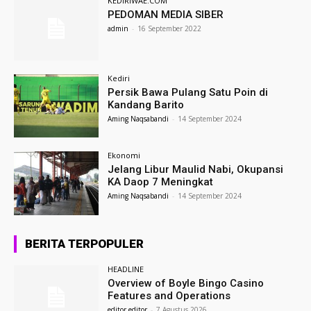
KEDIRIWAE.COM
PEDOMAN MEDIA SIBER
admin
-
16 September 2022
Kediri
Persik Bawa Pulang Satu Poin di
Kandang Barito
Aming Naqsabandi
-
14 September 2024
Ekonomi
Jelang Libur Maulid Nabi, Okupansi
KA Daop 7 Meningkat
Aming Naqsabandi
-
14 September 2024
BERITA TERPOPULER
HEADLINE
Overview of Boyle Bingo Casino
Features and Operations
editor editor
-
7 Agustus 2026