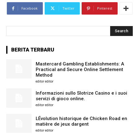
Facebook
Twitter
Pinterest
Search
BERITA TERBARU
Mastercard Gambling Establishments: A
Practical and Secure Online Settlement
Method
editor editor
Informazioni sullo Slotrize Casino e i suoi
servizi di gioco online.
editor editor
LÉvolution historique de Chicken Road en
matière de jeux dargent
editor editor