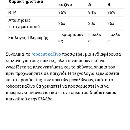
Χαρακτηριστικά
καζίνο
Α
Β
RTP
95%
94%
96%
Απαιτήσεις
35x
30x
25x
Στοιχηματισμού
Περιορισμέν
Πολλέ
Πολλέ
Επιλογές Πληρωμής
ες
ς
ς
Συνολικά, το
robocat καζίνο
προσφέρει μια ενδιαφέρουσα
επιλογή για τους παίκτες, αλλά είναι σημαντικό να
γνωρίζετε τα πλεονεκτήματα και τα αδύνατα σημεία του
πριν προχωρήσετε σε παιχνίδι. Η τεχνολογία εξελίσσεται
και οι προσδοκίες των παικτών μεγαλώνουν, οπότε το
robocat καζίνο θα χρειαστεί να προσαρμοστεί για να
παραμείνει ανταγωνιστικό στον τομέα του διαδικτυακού
παιχνιδιού στην Ελλάδα.