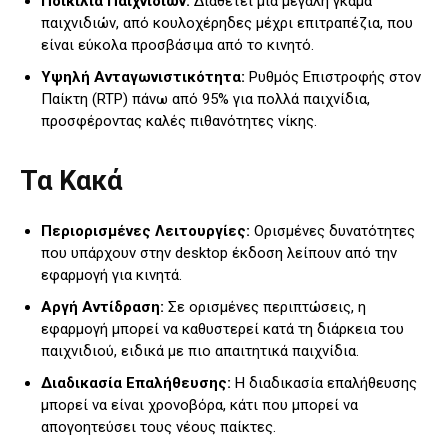
Ποικιλία Παιχνιδιών:
Διαθέτει μια μεγάλη γκάμα
παιχνιδιών, από κουλοχέρηδες μέχρι επιτραπέζια, που
είναι εύκολα προσβάσιμα από το κινητό.
Υψηλή Ανταγωνιστικότητα:
Ρυθμός Επιστροφής στον
Παίκτη (RTP) πάνω από 95% για πολλά παιχνίδια,
προσφέροντας καλές πιθανότητες νίκης.
Τα Κακά
Περιορισμένες Λειτουργίες:
Ορισμένες δυνατότητες
που υπάρχουν στην desktop έκδοση λείπουν από την
εφαρμογή για κινητά.
Αργή Αντίδραση:
Σε ορισμένες περιπτώσεις, η
εφαρμογή μπορεί να καθυστερεί κατά τη διάρκεια του
παιχνιδιού, ειδικά με πιο απαιτητικά παιχνίδια.
Διαδικασία Επαλήθευσης:
Η διαδικασία επαλήθευσης
μπορεί να είναι χρονοβόρα, κάτι που μπορεί να
απογοητεύσει τους νέους παίκτες.