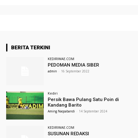
BERITA TERKINI
KEDIRIWAE.COM
PEDOMAN MEDIA SIBER
admin
-
16 September 2022
Kediri
Persik Bawa Pulang Satu Poin di
Kandang Barito
Aming Naqsabandi
-
14 September 2024
KEDIRIWAE.COM
SUSUNAN REDAKSI