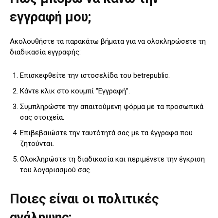
εγγραφή μου;
Ακολουθήστε τα παρακάτω βήματα για να ολοκληρώσετε τη
διαδικασία εγγραφής:
Επισκεφθείτε την ιστοσελίδα του betrepublic.
Κάντε κλικ στο κουμπί “Εγγραφή”.
Συμπληρώστε την απαιτούμενη φόρμα με τα προσωπικά
σας στοιχεία.
Επιβεβαιώστε την ταυτότητά σας με τα έγγραφα που
ζητούνται.
Ολοκληρώστε τη διαδικασία και περιμένετε την έγκριση
του λογαριασμού σας.
Ποιες είναι οι πολιτικές
ανάληψης;