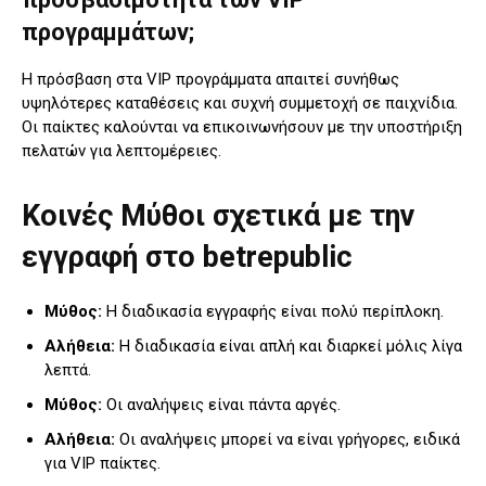
προγραμμάτων;
Η πρόσβαση στα VIP προγράμματα απαιτεί συνήθως
υψηλότερες καταθέσεις και συχνή συμμετοχή σε παιχνίδια.
Οι παίκτες καλούνται να επικοινωνήσουν με την υποστήριξη
πελατών για λεπτομέρειες.
Κοινές Μύθοι σχετικά με την
εγγραφή στο betrepublic
Μύθος:
Η διαδικασία εγγραφής είναι πολύ περίπλοκη.
Αλήθεια:
Η διαδικασία είναι απλή και διαρκεί μόλις λίγα
λεπτά.
Μύθος:
Οι αναλήψεις είναι πάντα αργές.
Αλήθεια:
Οι αναλήψεις μπορεί να είναι γρήγορες, ειδικά
για VIP παίκτες.