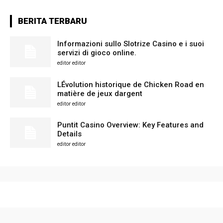
BERITA TERBARU
Informazioni sullo Slotrize Casino e i suoi
servizi di gioco online.
editor editor
LÉvolution historique de Chicken Road en
matière de jeux dargent
editor editor
Puntit Casino Overview: Key Features and
Details
editor editor