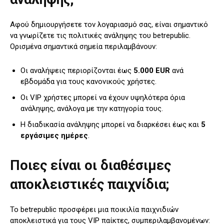
Αφού δημιουργήσετε τον λογαριασμό σας, είναι σημαντικό
να γνωρίζετε τις πολιτικές ανάληψης του betrepublic.
Ορισμένα σημαντικά σημεία περιλαμβάνουν:
Οι αναλήψεις περιορίζονται έως
5.000 EUR
ανά
εβδομάδα για τους κανονικούς χρήστες.
Οι VIP χρήστες μπορεί να έχουν υψηλότερα όρια
ανάληψης, ανάλογα με την κατηγορία τους.
Η διαδικασία ανάληψης μπορεί να διαρκέσει έως και
5
εργάσιμες ημέρες
.
Ποιες είναι οι διαθέσιμες
αποκλειστικές παιχνίδια;
Το betrepublic προσφέρει μια ποικιλία παιχνιδιών
αποκλειστικά για τους VIP παίκτες, συμπεριλαμβανομένων: