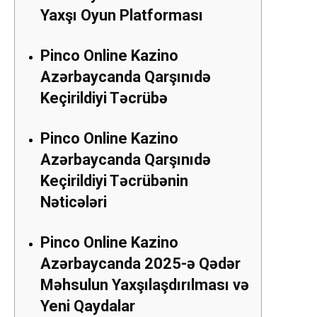
Yaxşı Oyun Platforması
Pinco Online Kazino
Azərbaycanda Qarşınıdə
Keçirildiyi Təcrübə
Pinco Online Kazino
Azərbaycanda Qarşınıdə
Keçirildiyi Təcrübənin
Nəticələri
Pinco Online Kazino
Azərbaycanda 2025-ə Qədər
Məhsulun Yaxşılaşdırılması və
Yeni Qaydalar