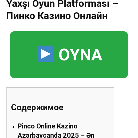
Yaxşı Oyun Platforması –
Пинко Казино Онлайн
OYNA
Содержимое
Pinco Online Kazino
Azərbaycanda 2025 – Ən