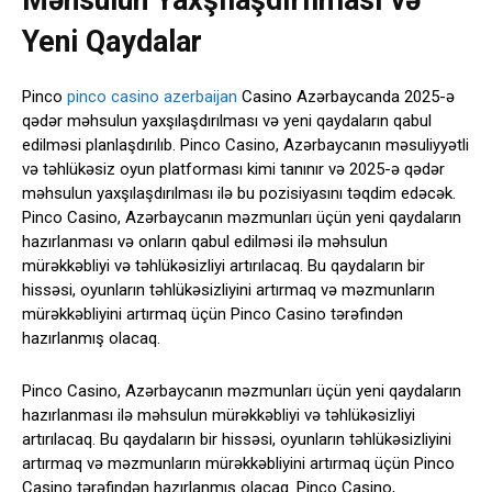
Məhsulun Yaxşılaşdırılması və
Yeni Qaydalar
Pinco
pinco casino azerbaijan
Casino Azərbaycanda 2025-ə
qədər məhsulun yaxşılaşdırılması və yeni qaydaların qabul
edilməsi planlaşdırılıb. Pinco Casino, Azərbaycanın məsuliyyətli
və təhlükəsiz oyun platforması kimi tanınır və 2025-ə qədər
məhsulun yaxşılaşdırılması ilə bu pozisiyasını təqdim edəcək.
Pinco Casino, Azərbaycanın məzmunları üçün yeni qaydaların
hazırlanması və onların qabul edilməsi ilə məhsulun
mürəkkəbliyi və təhlükəsizliyi artırılacaq. Bu qaydaların bir
hissəsi, oyunların təhlükəsizliyini artırmaq və məzmunların
mürəkkəbliyini artırmaq üçün Pinco Casino tərəfindən
hazırlanmış olacaq.
Pinco Casino, Azərbaycanın məzmunları üçün yeni qaydaların
hazırlanması ilə məhsulun mürəkkəbliyi və təhlükəsizliyi
artırılacaq. Bu qaydaların bir hissəsi, oyunların təhlükəsizliyini
artırmaq və məzmunların mürəkkəbliyini artırmaq üçün Pinco
Casino tərəfindən hazırlanmış olacaq. Pinco Casino,