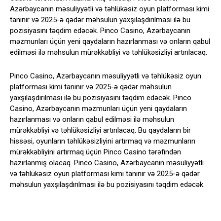
Azərbaycanın məsuliyyətli və təhlükəsiz oyun platforması kimi
tanınır və 2025-ə qədər məhsulun yaxşılaşdırılması ilə bu
pozisiyasını təqdim edəcək. Pinco Casino, Azərbaycanın
məzmunları üçün yeni qaydaların hazırlanması və onların qabul
edilməsi ilə məhsulun mürəkkəbliyi və təhlükəsizliyi artırılacaq.
Pinco Casino, Azərbaycanın məsuliyyətli və təhlükəsiz oyun
platforması kimi tanınır və 2025-ə qədər məhsulun
yaxşılaşdırılması ilə bu pozisiyasını təqdim edəcək. Pinco
Casino, Azərbaycanın məzmunları üçün yeni qaydaların
hazırlanması və onların qabul edilməsi ilə məhsulun
mürəkkəbliyi və təhlükəsizliyi artırılacaq. Bu qaydaların bir
hissəsi, oyunların təhlükəsizliyini artırmaq və məzmunların
mürəkkəbliyini artırmaq üçün Pinco Casino tərəfindən
hazırlanmış olacaq. Pinco Casino, Azərbaycanın məsuliyyətli
və təhlükəsiz oyun platforması kimi tanınır və 2025-ə qədər
məhsulun yaxşılaşdırılması ilə bu pozisiyasını təqdim edəcək.