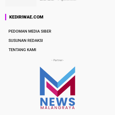
KEDIRIWAE.COM
PEDOMAN MEDIA SIBER
SUSUNAN REDAKSI
TENTANG KAMI
- Partner-