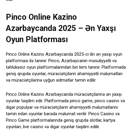
Pinco Online Kazino
Azərbaycanda 2025 – Ən Yaxşı
Oyun Platforması
Pinco Online Kazino Azərbaycanda 2025-ci ilin ən yaxşı oyun
platforması ilə tanınır. Pinco, Azərbaycanın məsuliyyətli və
təhlükəsiz oyun platformalarından biri kimi tanınır. Platformada
geniş qrupda oyunlar, müraciətçilərin əhəmiyyətli məlumatları
və müraciətçilərinə uyğun xidmətlər təmin edilir.
Pinco Online Kazino Azərbaycanda müraciətçilərinə ən yaxşı
oyunlar təqdim edir. Platformada pinco game, pinco casino və
digər populyar və müraciətçilərin əhəmiyyətli məlumatlarını
təmin edən oyunlar barədə məlumat verilir. Pinco Casino və
Pinco Game platformalarında geniş qrupda slotlar, kartya
oyunları, live casino və digər oyunlar təqdim edilir.