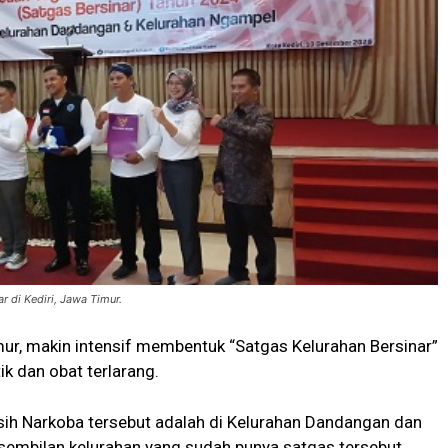
r di Kediri, Jawa Timur.
mur, makin intensif membentuk “Satgas Kelurahan Bersinar”
k dan obat terlarang.
rsih Narkoba tersebut adalah di Kelurahan Dandangan dan
 sembilan kelurahan yang sudah punya satgas tersebut.