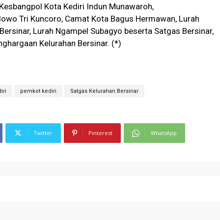
n Kesbangpol Kota Kediri Indun Munawaroh,
u Bowo Tri Kuncoro, Camat Kota Bagus Hermawan, Lurah
ersinar, Lurah Ngampel Subagyo beserta Satgas Bersinar,
nghargaan Kelurahan Bersinar. (*)
iri
pemkot kediri
Satgas Kelurahan Bersinar
Twitter
Pinterest
WhatsApp