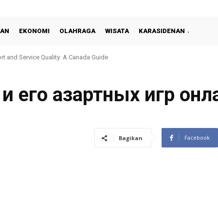
KAN
EKONOMI
OLAHRAGA
WISATA
KARASIDENAN
t and Service Quality: A Canada Guide
 и его азартных игр онл
Facebook
Bagikan