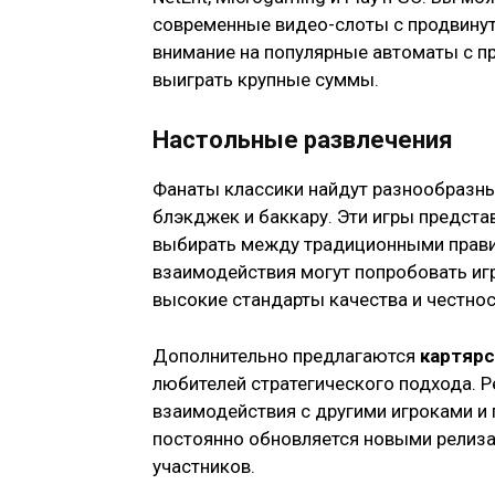
современные видео-слоты с продвину
внимание на популярные автоматы с 
выиграть крупные суммы.
Настольные развлечения
Фанаты классики найдут разнообразн
блэкджек и баккару. Эти игры предста
выбирать между традиционными прави
взаимодействия могут попробовать иг
высокие стандарты качества и честнос
Дополнительно предлагаются
картярс
любителей стратегического подхода. 
взаимодействия с другими игроками и 
постоянно обновляется новыми релизам
участников.