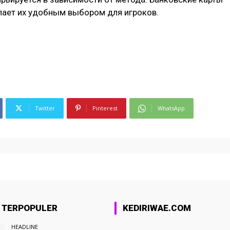
лает их удобным выбором для игроков.
Twitter
Pinterest
WhatsApp
A TERPOPULER
KEDIRIWAE.COM
HEADLINE