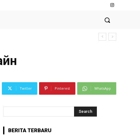
айн
Twitter
Pinterest
WhatsApp
Search
BERITA TERBARU