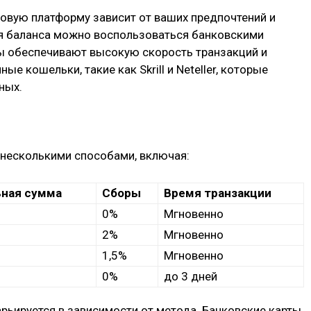
ровую платформу зависит от ваших предпочтений и
я баланса можно воспользоваться банковскими
бы обеспечивают высокую скорость транзакций и
е кошельки, такие как Skrill и Neteller, которые
ных.
несколькими способами, включая:
ная сумма
Сборы
Время транзакции
0%
Мгновенно
2%
Мгновенно
1,5%
Мгновенно
0%
до 3 дней
рьируется в зависимости от метода. Банковские карты