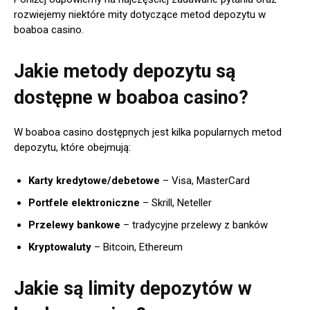
rozwiejemy niektóre mity dotyczące metod depozytu w
boaboa casino.
Jakie metody depozytu są
dostępne w boaboa casino?
W boaboa casino dostępnych jest kilka popularnych metod
depozytu, które obejmują:
Karty kredytowe/debetowe
– Visa, MasterCard
Portfele elektroniczne
– Skrill, Neteller
Przelewy bankowe
– tradycyjne przelewy z banków
Kryptowaluty
– Bitcoin, Ethereum
Jakie są limity depozytów w