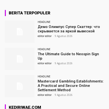
BERITA TERPOPULER
HEADLINE
Демо Олимпус Супер Скаттер: что
скрывается за яркой вывеской
editor editor
-
9 Agustus 2026
HEADLINE
The Ultimate Guide to Neospin Sign
Up
editor editor
-
9 Agustus 2026
HEADLINE
Mastercard Gambling Establishments:
A Practical and Secure Online
Settlement Method
editor editor
-
9 Agustus 2026
KEDIRIWAE.COM