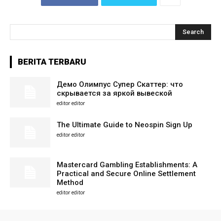
Search
BERITA TERBARU
Демо Олимпус Супер Скаттер: что
скрывается за яркой вывеской
editor editor
The Ultimate Guide to Neospin Sign Up
editor editor
Mastercard Gambling Establishments: A
Practical and Secure Online Settlement
Method
editor editor