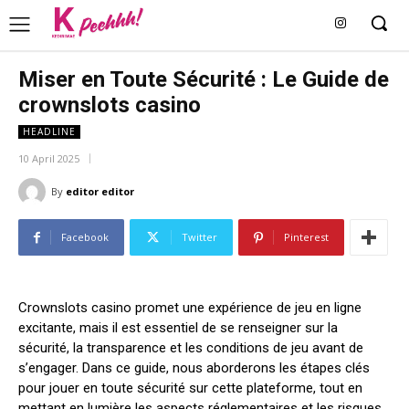
Miser en Toute Sécurité : Le Guide de
crownslots casino
HEADLINE
10 April 2025
By
editor editor
Facebook
Twitter
Pinterest
Crownslots casino promet une expérience de jeu en ligne
excitante, mais il est essentiel de se renseigner sur la
sécurité, la transparence et les conditions de jeu avant de
s’engager. Dans ce guide, nous aborderons les étapes clés
pour jouer en toute sécurité sur cette plateforme, tout en
mettant en lumière les aspects réglementaires et les risques