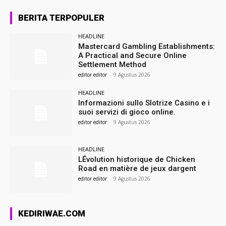
BERITA TERPOPULER
HEADLINE
Mastercard Gambling Establishments:
A Practical and Secure Online
Settlement Method
editor editor
-
9 Agustus 2026
HEADLINE
Informazioni sullo Slotrize Casino e i
suoi servizi di gioco online.
editor editor
-
9 Agustus 2026
HEADLINE
LÉvolution historique de Chicken
Road en matière de jeux dargent
editor editor
-
9 Agustus 2026
KEDIRIWAE.COM