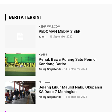
BERITA TERKINI
KEDIRIWAE.COM
PEDOMAN MEDIA SIBER
admin
-
16 September 2022
Kediri
Persik Bawa Pulang Satu Poin di
Kandang Barito
Aming Naqsabandi
-
14 September 2024
Ekonomi
Jelang Libur Maulid Nabi, Okupansi
KA Daop 7 Meningkat
Aming Naqsabandi
-
14 September 2024