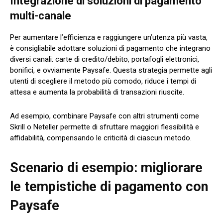
Integrazione di soluzioni di pagamento
multi-canale
Per aumentare l’efficienza e raggiungere un’utenza più vasta,
è consigliabile adottare soluzioni di pagamento che integrano
diversi canali: carte di credito/debito, portafogli elettronici,
bonifici, e ovviamente Paysafe. Questa strategia permette agli
utenti di scegliere il metodo più comodo, riduce i tempi di
attesa e aumenta la probabilità di transazioni riuscite.
Ad esempio, combinare Paysafe con altri strumenti come
Skrill o Neteller permette di sfruttare maggiori flessibilità e
affidabilità, compensando le criticità di ciascun metodo.
Scenario di esempio: migliorare
le tempistiche di pagamento con
Paysafe