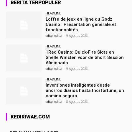
BERITA TERPOPULER
HEADLINE
Loffre de jeux en ligne du Godz
Casino : Présentation générale et
fonctionnalités.
editor editor
-
9 Agustus 2026
HEADLINE
1Red Casino: Quick‑Fire Slots en
Snelle Winsten voor de Short‑Session
Aficionado
editor editor
-
9 Agustus 2026
HEADLINE
Inversiones inteligentes desde
ahorros diarios hasta thorfortune, un
camino seguro
editor editor
-
8 Agustus 2026
KEDIRIWAE.COM