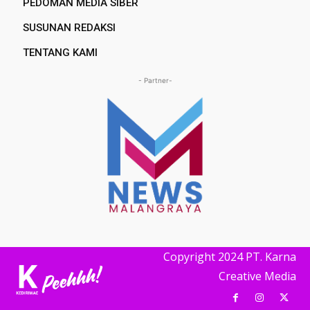
PEDOMAN MEDIA SIBER
SUSUNAN REDAKSI
TENTANG KAMI
- Partner-
Copyright 2024 PT. Karna
Creative Media