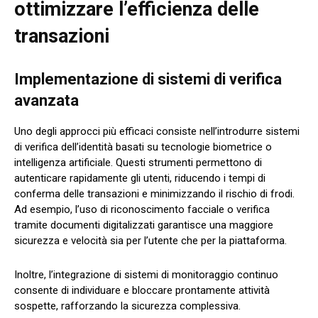
ottimizzare l’efficienza delle
transazioni
Implementazione di sistemi di verifica
avanzata
Uno degli approcci più efficaci consiste nell’introdurre sistemi
di verifica dell’identità basati su tecnologie biometrice o
intelligenza artificiale. Questi strumenti permettono di
autenticare rapidamente gli utenti, riducendo i tempi di
conferma delle transazioni e minimizzando il rischio di frodi.
Ad esempio, l’uso di riconoscimento facciale o verifica
tramite documenti digitalizzati garantisce una maggiore
sicurezza e velocità sia per l’utente che per la piattaforma.
Inoltre, l’integrazione di sistemi di monitoraggio continuo
consente di individuare e bloccare prontamente attività
sospette, rafforzando la sicurezza complessiva.