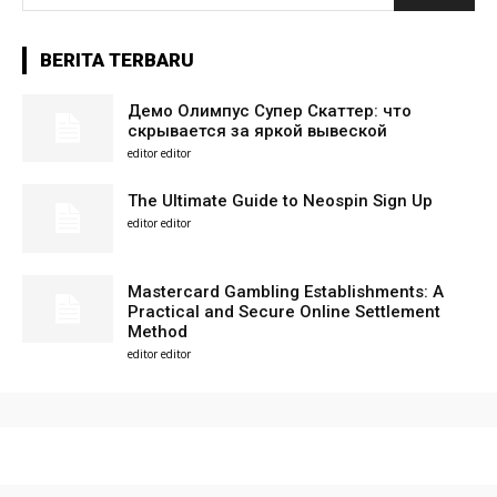
BERITA TERBARU
Демо Олимпус Супер Скаттер: что
скрывается за яркой вывеской
editor editor
The Ultimate Guide to Neospin Sign Up
editor editor
Mastercard Gambling Establishments: A
Practical and Secure Online Settlement
Method
editor editor