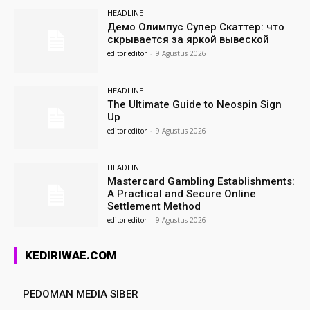
HEADLINE
Демо Олимпус Супер Скаттер: что
скрывается за яркой вывеской
editor editor
-
9 Agustus 2026
HEADLINE
The Ultimate Guide to Neospin Sign
Up
editor editor
-
9 Agustus 2026
HEADLINE
Mastercard Gambling Establishments:
A Practical and Secure Online
Settlement Method
editor editor
-
9 Agustus 2026
KEDIRIWAE.COM
PEDOMAN MEDIA SIBER