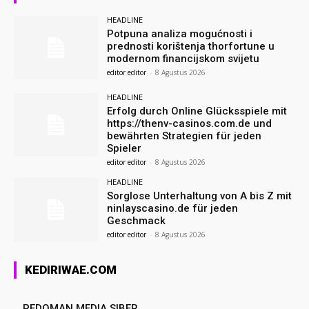
HEADLINE
Potpuna analiza mogućnosti i
prednosti korištenja thorfortune u
modernom financijskom svijetu
editor editor
-
8 Agustus 2026
HEADLINE
Erfolg durch Online Glücksspiele mit
https://thenv-casinos.com.de und
bewährten Strategien für jeden
Spieler
editor editor
-
8 Agustus 2026
HEADLINE
Sorglose Unterhaltung von A bis Z mit
ninlayscasino.de für jeden
Geschmack
editor editor
-
8 Agustus 2026
KEDIRIWAE.COM
PEDOMAN MEDIA SIBER