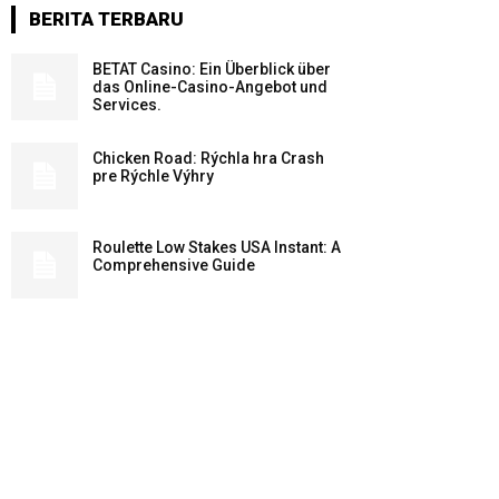
BERITA TERBARU
BETAT Casino: Ein Überblick über
das Online-Casino-Angebot und
Services.
Chicken Road: Rýchla hra Crash
pre Rýchle Výhry
Roulette Low Stakes USA Instant: A
Comprehensive Guide