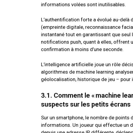
informations volées sont inutilisables.
L’authentification forte a évolué au-del
(empreinte digitale, reconnaissance faci
instantané tout en garantissant que seul le
notifications push, quant à elles, offrent 
confirmation à moins d’une seconde.
L’intelligence artificielle joue un rôle dé
algorithmes de machine learning analysen
géolocalisation, historique de jeu – pou
3.1. Comment le « machine lear
suspects sur les petits écrans
Sur un smartphone, le nombre de points d
informations. Un joueur qui effectue un d
depuis une adresse IP différente, décle