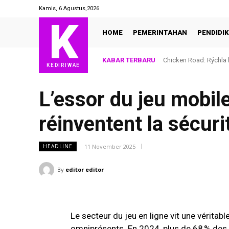
Kamis, 6 Agustus,2026
K
HOME
PEMERINTAHAN
PENDIDI
KABAR TERBARU
Chicken Road: Rýchla h
Roulette Low Stak
KEDIRIWAE
L’essor du jeu mobil
réinventent la sécuri
11 November 2025
HEADLINE
By
editor editor
Le secteur du jeu en ligne vit une vérita
omniprésents. En 2024, plus de 68 % des s