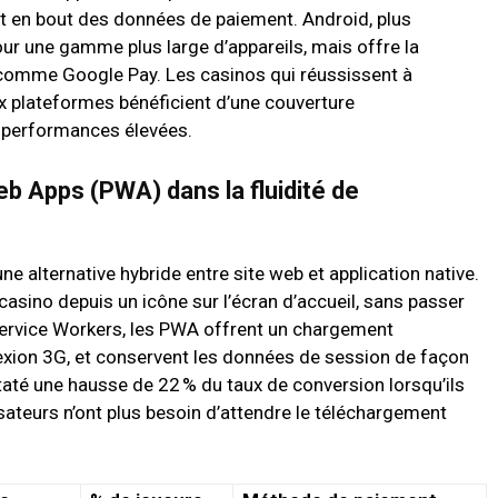
t en bout des données de paiement. Android, plus
ur une gamme plus large d’appareils, mais offre la
fs comme Google Pay. Les casinos qui réussissent à
ux plateformes bénéficient d’une couverture
s performances élevées.
eb Apps (PWA) dans la fluidité de
 alternative hybride entre site web et application native.
casino depuis un icône sur l’écran d’accueil, sans passer
 Service Workers, les PWA offrent un chargement
xion 3G, et conservent les données de session de façon
taté une hausse de 22 % du taux de conversion lorsqu’ils
isateurs n’ont plus besoin d’attendre le téléchargement