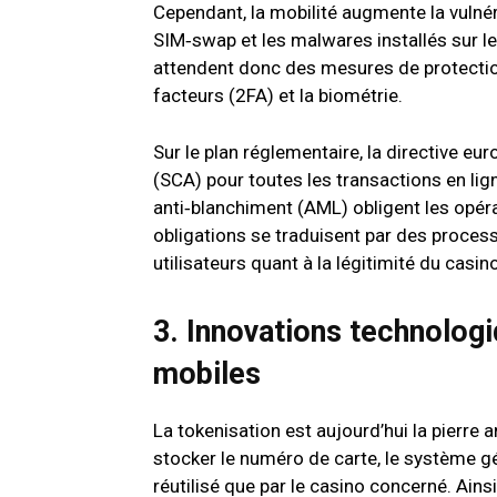
Cependant, la mobilité augmente la vulnéra
SIM‑swap et les malwares installés sur l
attendent donc des mesures de protectio
facteurs (2FA) et la biométrie.
Sur le plan réglementaire, la directive eu
(SCA) pour toutes les transactions en lig
anti‑blanchiment (AML) obligent les opérate
obligations se traduisent par des process
utilisateurs quant à la légitimité du casino
3. Innovations technologi
mobiles
La tokenisation est aujourd’hui la pierre 
stocker le numéro de carte, le système g
réutilisé que par le casino concerné. Ains