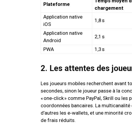
Temps moyen d
Plateforme
chargement
Application native
1,8 s
iOS
Application native
2,1 s
Android
PWA
1,3 s
2. Les attentes des joue
Les joueurs mobiles recherchent avant tout
secondes, sinon le joueur passe à la concu
« one‑click » comme PayPal, Skrill ou les p
coordonnées bancaires. La multicanalité e
d’autres les e‑wallets, et une minorité cro
de frais réduits.