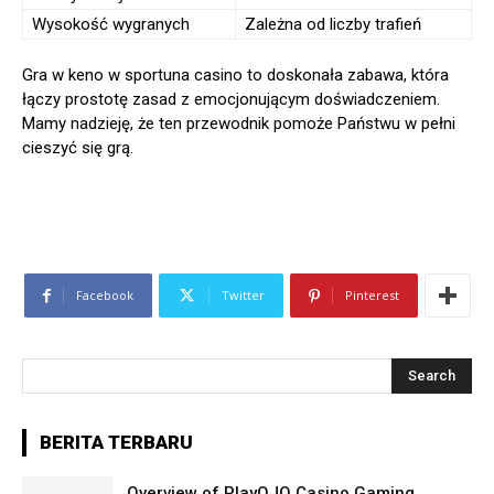
Wysokość wygranych
Zależna od liczby trafień
Gra w keno w sportuna casino to doskonała zabawa, która
łączy prostotę zasad z emocjonującym doświadczeniem.
Mamy nadzieję, że ten przewodnik pomoże Państwu w pełni
cieszyć się grą.
Facebook
Twitter
Pinterest
Search
BERITA TERBARU
Overview of PlayOJO Casino Gaming