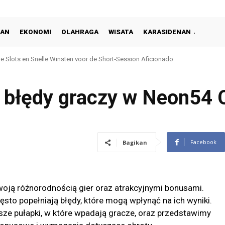
KAN
EKONOMI
OLAHRAGA
WISATA
KARASIDENAN
re Slots en Snelle Winsten voor de Short‑Session Aficionado
e błędy graczy w Neon54 
Facebook
Bagikan
woją różnorodnością gier oraz atrakcyjnymi bonusami.
sto popełniają błędy, które mogą wpłynąć na ich wyniki.
sze pułapki, w które wpadają gracze, oraz przedstawimy