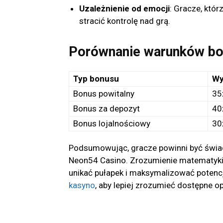
Uzależnienie od emocji
: Gracze, któ
stracić kontrolę nad grą.
Porównanie warunków b
Typ bonusu
Wy
Bonus powitalny
35
Bonus za depozyt
40
Bonus lojalnościowy
30
Podsumowując, gracze powinni być świad
Neon54 Casino. Zrozumienie matematyk
unikać pułapek i maksymalizować potenc
kasyno
, aby lepiej zrozumieć dostępne op