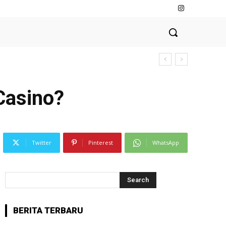
Casino?
Twitter
Pinterest
WhatsApp
Search
BERITA TERBARU