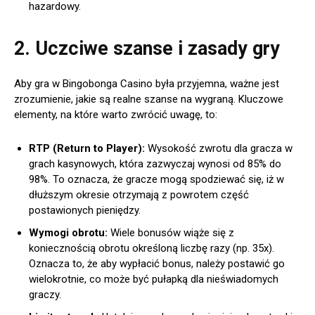
hazardowy.
2. Uczciwe szanse i zasady gry
Aby gra w Bingobonga Casino była przyjemna, ważne jest
zrozumienie, jakie są realne szanse na wygraną. Kluczowe
elementy, na które warto zwrócić uwagę, to:
RTP (Return to Player):
Wysokość zwrotu dla gracza w
grach kasynowych, która zazwyczaj wynosi od 85% do
98%. To oznacza, że gracze mogą spodziewać się, iż w
dłuższym okresie otrzymają z powrotem część
postawionych pieniędzy.
Wymogi obrotu:
Wiele bonusów wiąże się z
koniecznością obrotu określoną liczbę razy (np. 35x).
Oznacza to, że aby wypłacić bonus, należy postawić go
wielokrotnie, co może być pułapką dla nieświadomych
graczy.