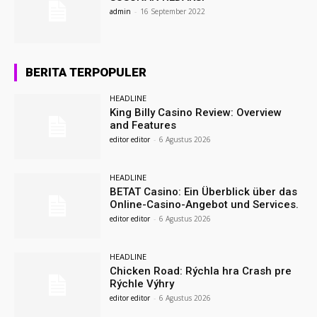
admin
-
16 September 2022
BERITA TERPOPULER
HEADLINE
King Billy Casino Review: Overview
and Features
editor editor
-
6 Agustus 2026
HEADLINE
BETAT Casino: Ein Überblick über das
Online-Casino-Angebot und Services.
editor editor
-
6 Agustus 2026
HEADLINE
Chicken Road: Rýchla hra Crash pre
Rýchle Výhry
editor editor
-
6 Agustus 2026