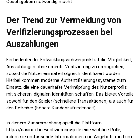
Gesetzgebern notwendig macht.
Der Trend zur Vermeidung von
Verifizierungsprozessen bei
Auszahlungen
Ein bedeutender Entwicklungsschwerpunkt ist die Möglichkeit,
Auszahlungen ohne erneute Verifizierung zu ermöglichen,
sobald die Nutzer einmal erfolgreich identifiziert wurden.
Hierbei kommen moderne Authentifizierungssysteme zum
Einsatz, die eine dauerhafte Verknüpfung des Nutzerprofils
mit sicheren, digitalen Identitäten schaffen. Das bietet Vorteile
sowohl für den Spieler (schnellere Transaktionen) als auch für
den Betreiber (höhere Kundenzufriedenheit).
In diesem Zusammenhang spielt die Plattform
https://casinoohneverifizierungvip.de eine wichtige Rolle,
indem sie umfassende Informationen und Angebote rund um