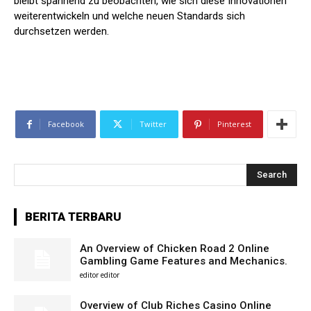
bleibt spannend zu beobachten, wie sich diese Innovationen
weiterentwickeln und welche neuen Standards sich
durchsetzen werden.
Facebook
Twitter
Pinterest
Search
BERITA TERBARU
An Overview of Chicken Road 2 Online
Gambling Game Features and Mechanics.
editor editor
Overview of Club Riches Casino Online