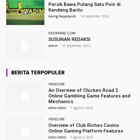
Persik Bawa Pulang Satu Poin di
Kandang Barito
Aming Naqsabandi
-
14 September 2024
KEDIRIWAE.COM
SUSUNAN REDAKSI
admin
-
16 September 2022
BERITA TERPOPULER
HEADLINE
An Overview of Chicken Road 2
Online Gambling Game Features and
Mechanics.
editor editor
-
7 Agustus 2026
HEADLINE
Overview of Club Riches Casino
Online Gaming Platform Features
editor editor
-
7 Agustus 2026