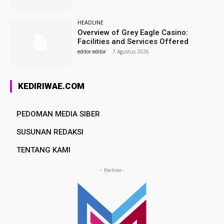
HEADLINE
Overview of Grey Eagle Casino:
Facilities and Services Offered
editor editor
-
7 Agustus 2026
KEDIRIWAE.COM
PEDOMAN MEDIA SIBER
SUSUNAN REDAKSI
TENTANG KAMI
- Partner-