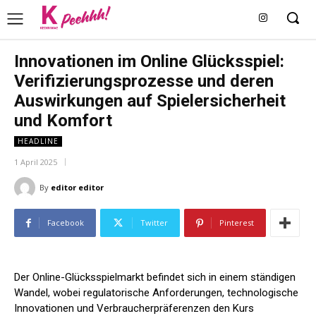
Innovationen im Online Glücksspiel:
Verifizierungsprozesse und deren
Auswirkungen auf Spielersicherheit
und Komfort
HEADLINE
1 April 2025
By
editor editor
Facebook
Twitter
Pinterest
Der Online-Glücksspielmarkt befindet sich in einem ständigen
Wandel, wobei regulatorische Anforderungen, technologische
Innovationen und Verbraucherpräferenzen den Kurs