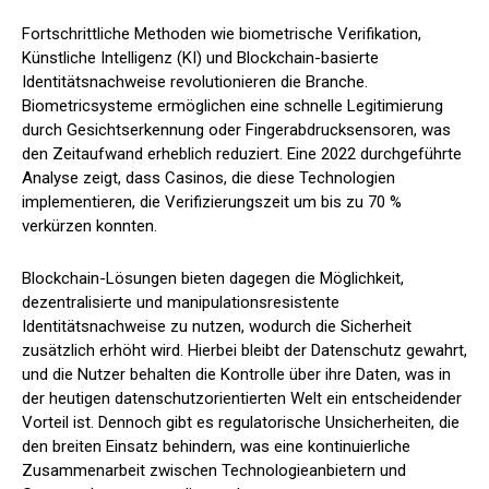
Fortschrittliche Methoden wie biometrische Verifikation,
Künstliche Intelligenz (KI) und Blockchain-basierte
Identitätsnachweise revolutionieren die Branche.
Biometricsysteme ermöglichen eine schnelle Legitimierung
durch Gesichtserkennung oder Fingerabdrucksensoren, was
den Zeitaufwand erheblich reduziert. Eine 2022 durchgeführte
Analyse zeigt, dass Casinos, die diese Technologien
implementieren, die Verifizierungszeit um bis zu 70 %
verkürzen konnten.
Blockchain-Lösungen bieten dagegen die Möglichkeit,
dezentralisierte und manipulationsresistente
Identitätsnachweise zu nutzen, wodurch die Sicherheit
zusätzlich erhöht wird. Hierbei bleibt der Datenschutz gewahrt,
und die Nutzer behalten die Kontrolle über ihre Daten, was in
der heutigen datenschutzorientierten Welt ein entscheidender
Vorteil ist. Dennoch gibt es regulatorische Unsicherheiten, die
den breiten Einsatz behindern, was eine kontinuierliche
Zusammenarbeit zwischen Technologieanbietern und