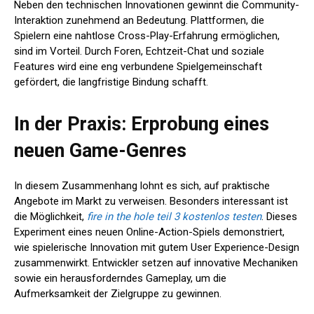
Neben den technischen Innovationen gewinnt die Community-
Interaktion zunehmend an Bedeutung. Plattformen, die
Spielern eine nahtlose Cross-Play-Erfahrung ermöglichen,
sind im Vorteil. Durch Foren, Echtzeit-Chat und soziale
Features wird eine eng verbundene Spielgemeinschaft
gefördert, die langfristige Bindung schafft.
In der Praxis: Erprobung eines
neuen Game-Genres
In diesem Zusammenhang lohnt es sich, auf praktische
Angebote im Markt zu verweisen. Besonders interessant ist
die Möglichkeit,
fire in the hole teil 3 kostenlos testen
. Dieses
Experiment eines neuen Online-Action-Spiels demonstriert,
wie spielerische Innovation mit gutem User Experience-Design
zusammenwirkt. Entwickler setzen auf innovative Mechaniken
sowie ein herausforderndes Gameplay, um die
Aufmerksamkeit der Zielgruppe zu gewinnen.