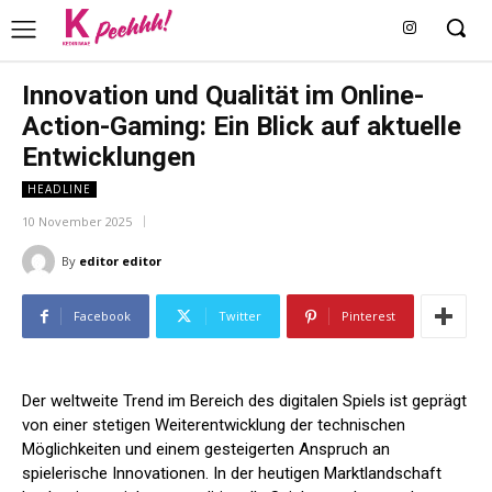
Innovation und Qualität im Online-
Action-Gaming: Ein Blick auf aktuelle
Entwicklungen
HEADLINE
10 November 2025
By
editor editor
Facebook
Twitter
Pinterest
Der weltweite Trend im Bereich des digitalen Spiels ist geprägt
von einer stetigen Weiterentwicklung der technischen
Möglichkeiten und einem gesteigerten Anspruch an
spielerische Innovationen. In der heutigen Marktlandschaft