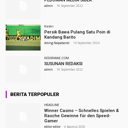
admin
-
16 September 2022
Kediri
Persik Bawa Pulang Satu Poin di
Kandang Barito
Aming Naqsabandi
-
14 September 2024
KEDIRIWAE.COM
SUSUNAN REDAKSI
admin
-
16 September 2022
BERITA TERPOPULER
HEADLINE
Winner Casino – Schnelles Spielen &
Rasche Gewinne für den Speed-
Gamer
editor editor
-
6 Agustus 2026