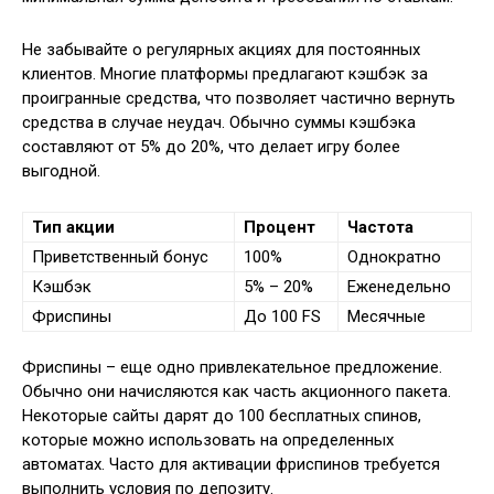
Не забывайте о регулярных акциях для постоянных
клиентов. Многие платформы предлагают кэшбэк за
проигранные средства, что позволяет частично вернуть
средства в случае неудач. Обычно суммы кэшбэка
составляют от 5% до 20%, что делает игру более
выгодной.
Тип акции
Процент
Частота
Приветственный бонус
100%
Однократно
Кэшбэк
5% – 20%
Еженедельно
Фриспины
До 100 FS
Месячные
Фриспины – еще одно привлекательное предложение.
Обычно они начисляются как часть акционного пакета.
Некоторые сайты дарят до 100 бесплатных спинов,
которые можно использовать на определенных
автоматах. Часто для активации фриспинов требуется
выполнить условия по депозиту.