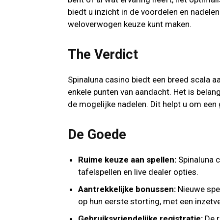
biedt u inzicht in de voordelen en nadelen
weloverwogen keuze kunt maken.
The Verdict
Spinaluna casino biedt een breed scala aa
enkele punten van aandacht. Het is belan
de mogelijke nadelen. Dit helpt u om een
De Goede
Ruime keuze aan spellen:
Spinaluna c
tafelspellen en live dealer opties.
Aantrekkelijke bonussen:
Nieuwe spel
op hun eerste storting, met een inzetv
Gebruiksvriendelijke registratie:
De r