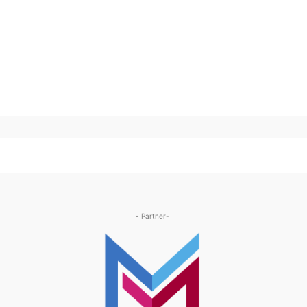
- Partner-