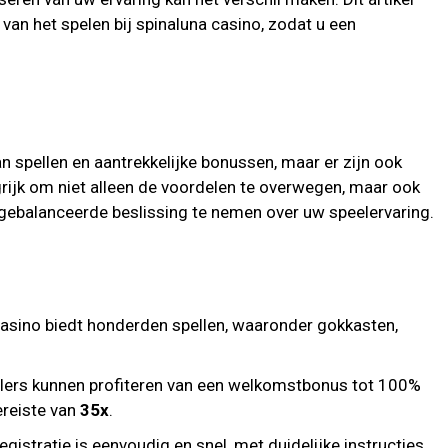
 van het spelen bij spinaluna casino, zodat u een
n spellen en aantrekkelijke bonussen, maar er zijn ook
grijk om niet alleen de voordelen te overwegen, maar ook
 gebalanceerde beslissing te nemen over uw speelervaring.
asino biedt honderden spellen, waaronder gokkasten,
ers kunnen profiteren van een welkomstbonus tot 100%
ereiste van
35x
.
egistratie is eenvoudig en snel, met duidelijke instructies