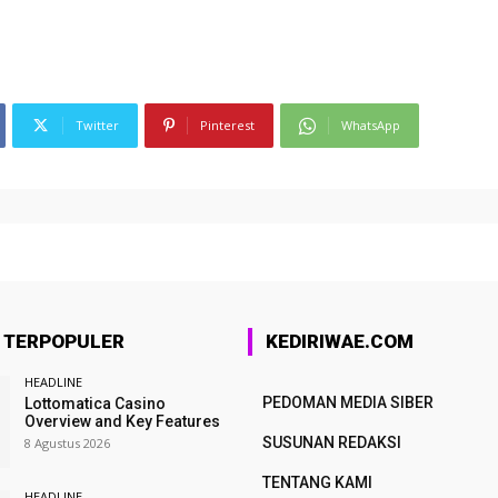
Twitter
Pinterest
WhatsApp
A TERPOPULER
KEDIRIWAE.COM
HEADLINE
PEDOMAN MEDIA SIBER
Lottomatica Casino
Overview and Key Features
SUSUNAN REDAKSI
8 Agustus 2026
TENTANG KAMI
HEADLINE