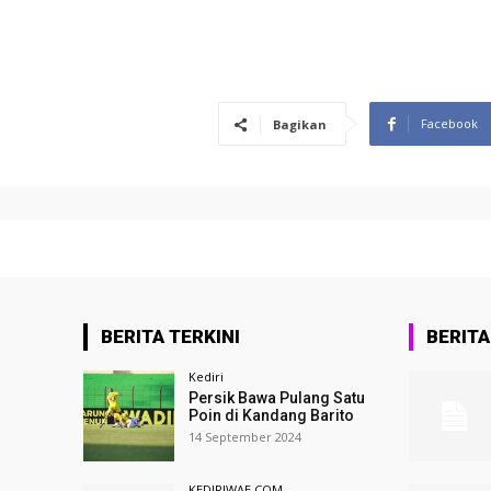
Facebook
Bagikan
BERITA TERKINI
BERIT
Kediri
Persik Bawa Pulang Satu
Poin di Kandang Barito
14 September 2024
KEDIRIWAE.COM