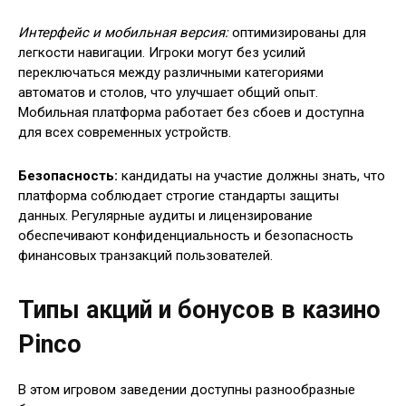
Интерфейс и мобильная версия:
оптимизированы для
легкости навигации. Игроки могут без усилий
переключаться между различными категориями
автоматов и столов, что улучшает общий опыт.
Мобильная платформа работает без сбоев и доступна
для всех современных устройств.
Безопасность:
кандидаты на участие должны знать, что
платформа соблюдает строгие стандарты защиты
данных. Регулярные аудиты и лицензирование
обеспечивают конфиденциальность и безопасность
финансовых транзакций пользователей.
Типы акций и бонусов в казино
Pinco
В этом игровом заведении доступны разнообразные