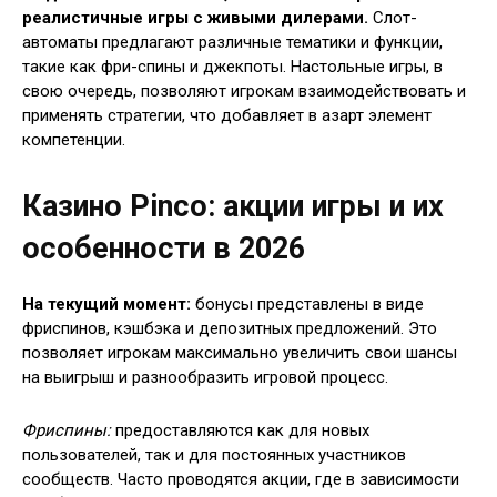
реалистичные игры с живыми дилерами.
Слот-
автоматы предлагают различные тематики и функции,
такие как фри-спины и джекпоты. Настольные игры, в
свою очередь, позволяют игрокам взаимодействовать и
применять стратегии, что добавляет в азарт элемент
компетенции.
Казино Pinco: акции игры и их
особенности в 2026
На текущий момент:
бонусы представлены в виде
фриспинов, кэшбэка и депозитных предложений. Это
позволяет игрокам максимально увеличить свои шансы
на выигрыш и разнообразить игровой процесс.
Фриспины:
предоставляются как для новых
пользователей, так и для постоянных участников
сообществ. Часто проводятся акции, где в зависимости