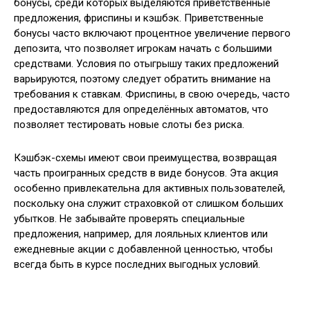
бонусы, среди которых выделяются приветственные
предложения, фриспины и кэшбэк. Приветственные
бонусы часто включают процентное увеличение первого
депозита, что позволяет игрокам начать с большими
средствами. Условия по отыгрышу таких предложений
варьируются, поэтому следует обратить внимание на
требования к ставкам. Фриспины, в свою очередь, часто
предоставляются для определённых автоматов, что
позволяет тестировать новые слоты без риска.
Кэшбэк-схемы имеют свои преимущества, возвращая
часть проигранных средств в виде бонусов. Эта акция
особенно привлекательна для активных пользователей,
поскольку она служит страховкой от слишком больших
убытков. Не забывайте проверять специальные
предложения, например, для лояльных клиентов или
ежедневные акции с добавленной ценностью, чтобы
всегда быть в курсе последних выгодных условий.