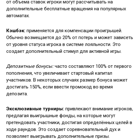
от объема ставок игроки могут рассчитывать на
дополнительные бесплатные вращения на популярных
автоматах.
Кэшбэк:
применяется для компенсации проигрышей.
Обычно возмещается до 20% от потерь и может зависеть
от уровня статуса игрока в системе лояльности. Это
создает дополнительный стимул для активной игры.
Депозитные бонусы:
часто составляют 100% от первого
пополнения, что увеличивает стартовый капитал
участников. В некоторых случаях размер бонуса может
достигать 150%, если ввести промокод во время
депозита.
Эксклюзивные турниры:
привлекают внимание игроков,
предлагая выигрышные фонды, на которые могут
претендовать участники, достигая определённых целей в
ходе раундов. Это создает соревновательный дух и
позволяет выигрывать дополнительные призы.