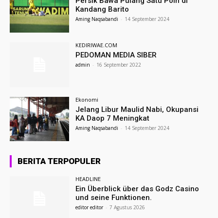
Persik Bawa Pulang Satu Poin di
Kandang Barito
Aming Naqsabandi
-
14 September 2024
KEDIRIWAE.COM
PEDOMAN MEDIA SIBER
admin
-
16 September 2022
Ekonomi
Jelang Libur Maulid Nabi, Okupansi
KA Daop 7 Meningkat
Aming Naqsabandi
-
14 September 2024
BERITA TERPOPULER
HEADLINE
Ein Überblick über das Godz Casino
und seine Funktionen.
editor editor
-
7 Agustus 2026