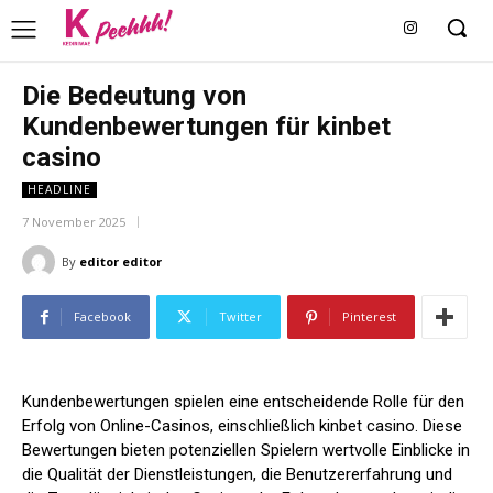
Die Bedeutung von
Kundenbewertungen für kinbet
casino
HEADLINE
7 November 2025
By
editor editor
Facebook
Twitter
Pinterest
Kundenbewertungen spielen eine entscheidende Rolle für den
Erfolg von Online-Casinos, einschließlich kinbet casino. Diese
Bewertungen bieten potenziellen Spielern wertvolle Einblicke in
die Qualität der Dienstleistungen, die Benutzererfahrung und