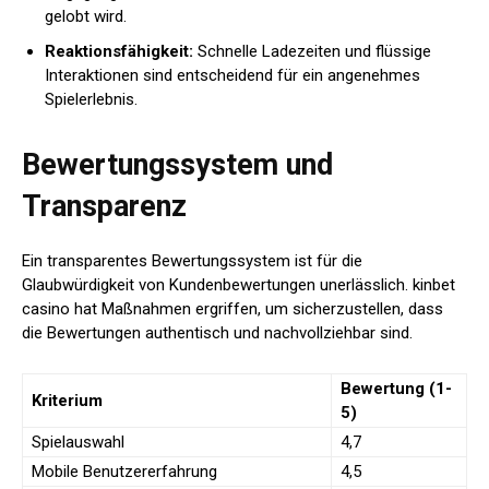
gelobt wird.
Reaktionsfähigkeit:
Schnelle Ladezeiten und flüssige
Interaktionen sind entscheidend für ein angenehmes
Spielerlebnis.
Bewertungssystem und
Transparenz
Ein transparentes Bewertungssystem ist für die
Glaubwürdigkeit von Kundenbewertungen unerlässlich. kinbet
casino hat Maßnahmen ergriffen, um sicherzustellen, dass
die Bewertungen authentisch und nachvollziehbar sind.
Bewertung (1-
Kriterium
5)
Spielauswahl
4,7
Mobile Benutzererfahrung
4,5