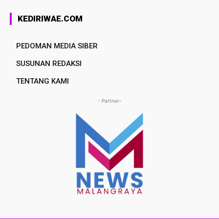
KEDIRIWAE.COM
PEDOMAN MEDIA SIBER
SUSUNAN REDAKSI
TENTANG KAMI
- Partner-