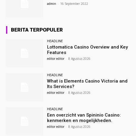
admin
-
16 September 2022
BERITA TERPOPULER
HEADLINE
Lottomatica Casino Overview and Key
Features
editor editor
-
8 Agustus 2026
HEADLINE
What is Elements Casino Victoria and
Its Services?
editor editor
-
8 Agustus 2026
HEADLINE
Een overzicht van Spininio Casino:
kenmerken en mogelijkheden.
editor editor
-
8 Agustus 2026