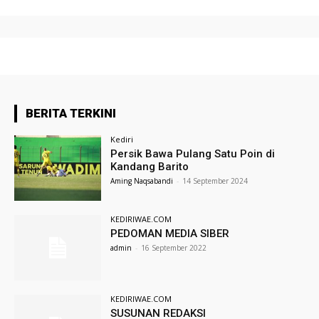
BERITA TERKINI
Kediri
Persik Bawa Pulang Satu Poin di
Kandang Barito
Aming Naqsabandi
-
14 September 2024
KEDIRIWAE.COM
PEDOMAN MEDIA SIBER
admin
-
16 September 2022
KEDIRIWAE.COM
SUSUNAN REDAKSI