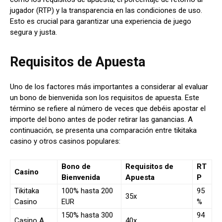
jugador (RTP) y la transparencia en las condiciones de uso.
Esto es crucial para garantizar una experiencia de juego
segura y justa.
Requisitos de Apuesta
Uno de los factores más importantes a considerar al evaluar
un bono de bienvenida son los requisitos de apuesta. Este
término se refiere al número de veces que debéis apostar el
importe del bono antes de poder retirar las ganancias. A
continuación, se presenta una comparación entre tikitaka
casino y otros casinos populares:
Bono de
Requisitos de
RT
Casino
Bienvenida
Apuesta
P
Tikitaka
100% hasta 200
95
35x
Casino
EUR
%
150% hasta 300
94
Casino A
40x