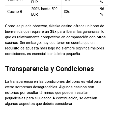
EUR
%
200% hasta 500
96
Casino B
30x
EUR
%
Como se puede observar, tikitaka casino ofrece un bono de
bienvenida que requiere un
35x
para liberar las ganancias, lo
que es relativamente competitivo en comparación con otros
casinos. Sin embargo, hay que tener en cuenta que un
requisito de apuesta más bajo no siempre significa mejores
condiciones; es esencial leer la letra pequeña.
Transparencia y Condiciones
La transparencia en las condiciones del bono es vital para
evitar sorpresas desagradables. Algunos casinos son
notorios por ocultar términos que pueden resultar
perjudiciales para el jugador. A continuación, se detallan
algunos aspectos que debéis considerar: