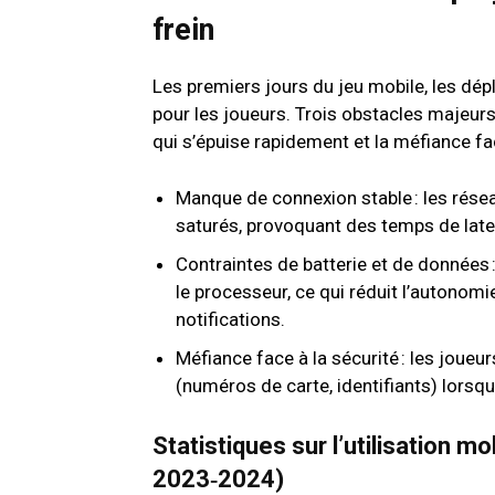
frein
Les premiers jours du jeu mobile, les d
pour les joueurs. Trois obstacles majeurs 
qui s’épuise rapidement et la méfiance fa
Manque de connexion stable : les résea
saturés, provoquant des temps de latenc
Contraintes de batterie et de données
le processeur, ce qui réduit l’autonomi
notifications.
Méfiance face à la sécurité : les joue
(numéros de carte, identifiants) lorsqu
Statistiques sur l’utilisation 
2023‑2024)