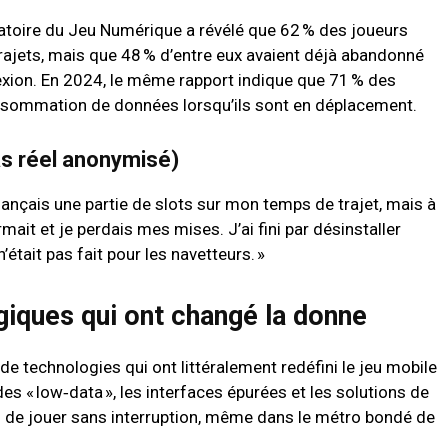
toire du Jeu Numérique a révélé que 62 % des joueurs
trajets, mais que 48 % d’entre eux avaient déjà abandonné
exion. En 2024, le même rapport indique que 71 % des
 consommation de données lorsqu’ils sont en déplacement.
as réel anonymisé)
e lançais une partie de slots sur mon temps de trajet, mais à
rmait et je perdais mes mises. J’ai fini par désinstaller
’était pas fait pour les navetteurs. »
giques qui ont changé la donne
e technologies qui ont littéralement redéfini le jeu mobile
es « low‑data », les interfaces épurées et les solutions de
i de jouer sans interruption, même dans le métro bondé de