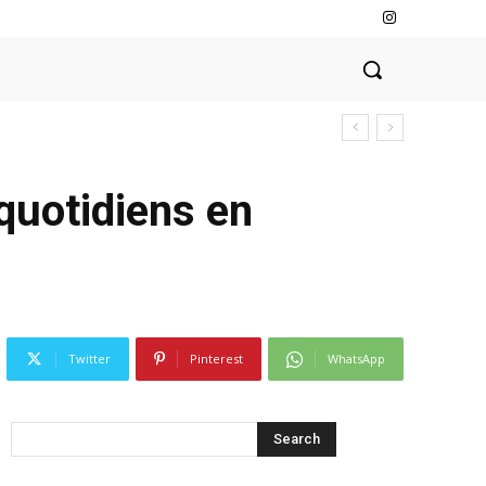
quotidiens en
Twitter
Pinterest
WhatsApp
Search