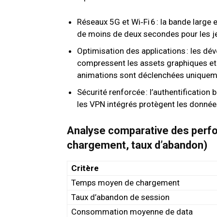
Réseaux 5G et Wi‑Fi 6 : la bande large
de moins de deux secondes pour les j
Optimisation des applications : les dé
compressent les assets graphiques et l
animations sont déclenchées uniqueme
Sécurité renforcée : l’authentification
les VPN intégrés protègent les donnée
Analyse comparative des perf
chargement, taux d’abandon)
Critère
Temps moyen de chargement
Taux d’abandon de session
Consommation moyenne de data