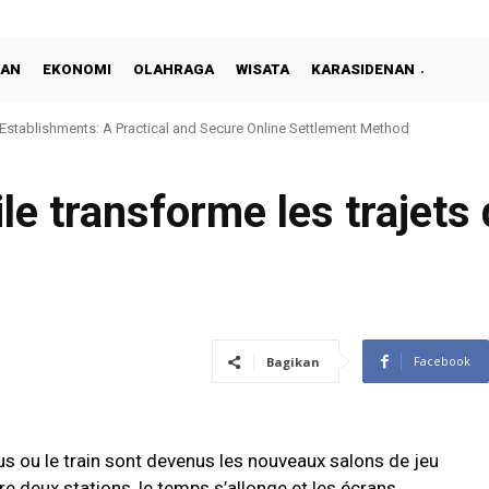
KAN
EKONOMI
OLAHRAGA
WISATA
KARASIDENAN
stablishments: A Practical and Secure Online Settlement Method
e transforme les trajets 
Facebook
Bagikan
us ou le train sont devenus les nouveaux salons de jeu
re deux stations, le temps s’allonge et les écrans