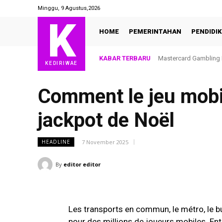
Minggu, 9 Agustus,2026
K
HOME
PEMERINTAHAN
PENDIDI
KABAR TERBARU
Mastercard Gambling E
KEDIRIWAE
Comment le jeu mobil
jackpot de Noël
7 November 2025
HEADLINE
By
editor editor
Les transports en commun, le métro, le b
pour des millions de joueurs mobiles. Ent