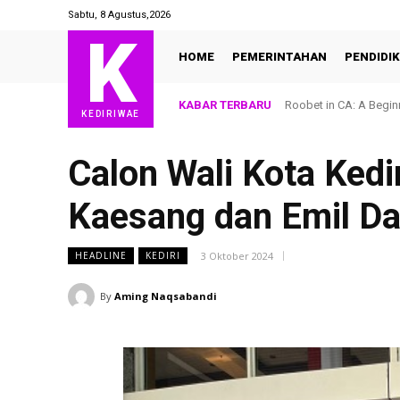
Sabtu, 8 Agustus,2026
K
HOME
PEMERINTAHAN
PENDIDI
KABAR TERBARU
Roobet in CA: A Beginn
KEDIRIWAE
Calon Wali Kota Kedi
Kaesang dan Emil Dar
3 Oktober 2024
HEADLINE
KEDIRI
By
Aming Naqsabandi