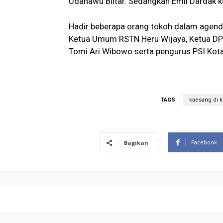
Udanawu Blitar. Sedangkan Emil Dardak k
Hadir beberapa orang tokoh dalam agenda
Ketua Umum RSTN Heru Wijaya, Ketua DPC
Tomi Ari Wibowo serta pengurus PSI Kota 
TAGS
kaesang di k
Facebook
Bagikan