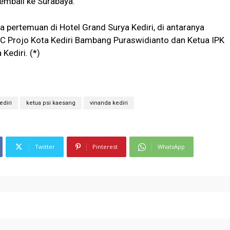
embali ke Surabaya.
 pertemuan di Hotel Grand Surya Kediri, di antaranya
 Projo Kota Kediri Bambang Puraswidianto dan Ketua IPK
Kediri. (*)
ediri
ketua psi kaesang
vinanda kediri
Twitter
Pinterest
WhatsApp