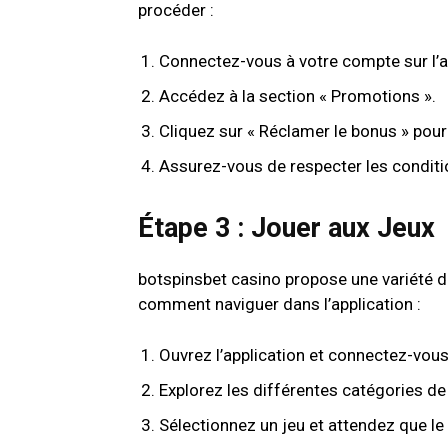
procéder :
Connectez-vous à votre compte sur l’a
Accédez à la section « Promotions ».
Cliquez sur « Réclamer le bonus » pou
Assurez-vous de respecter les conditio
Étape 3 : Jouer aux Jeux
botspinsbet casino propose une variété de
comment naviguer dans l’application :
Ouvrez l’application et connectez-vous
Explorez les différentes catégories de 
Sélectionnez un jeu et attendez que l