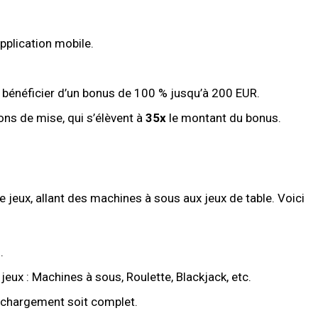
pplication mobile.
r bénéficier d’un bonus de 100 % jusqu’à 200 EUR.
ns de mise, qui s’élèvent à
35x
le montant du bonus.
 jeux, allant des machines à sous aux jeux de table. Voici
.
jeux : Machines à sous, Roulette, Blackjack, etc.
e chargement soit complet.