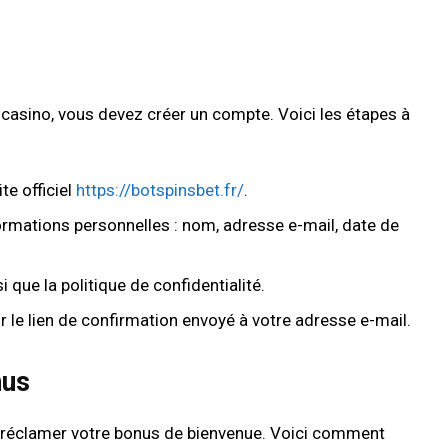
asino, vous devez créer un compte. Voici les étapes à
te officiel
https://botspinsbet.fr/
.
ormations personnelles : nom, adresse e-mail, date de
 que la politique de confidentialité.
ur le lien de confirmation envoyé à votre adresse e-mail.
nus
 réclamer votre bonus de bienvenue. Voici comment