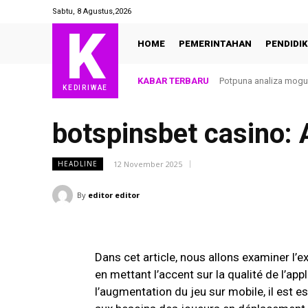
Sabtu, 8 Agustus,2026
K
HOME
PEMERINTAHAN
PENDIDI
KABAR TERBARU
Potpuna analiza mogućnos
Erfolg durch Online G
KEDIRIWAE
botspinsbet casino: 
12 November 2025
HEADLINE
By
editor editor
Dans cet article, nous allons examiner l’e
en mettant l’accent sur la qualité de l’appli
l’augmentation du jeu sur mobile, il est