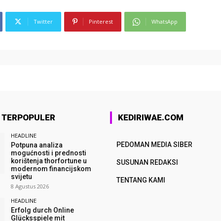
Twitter
Pinterest
WhatsApp
A TERPOPULER
KEDIRIWAE.COM
HEADLINE
PEDOMAN MEDIA SIBER
Potpuna analiza
mogućnosti i prednosti
korištenja thorfortune u
SUSUNAN REDAKSI
modernom financijskom
svijetu
TENTANG KAMI
8 Agustus 2026
HEADLINE
Erfolg durch Online
Glücksspiele mit