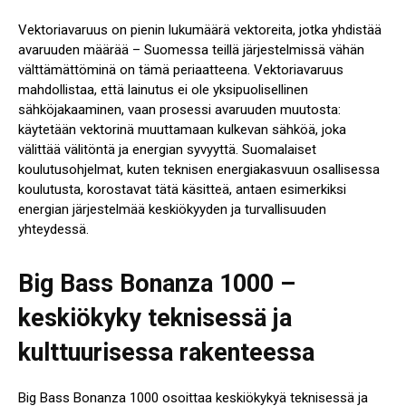
Vektoriavaruus on pienin lukumäärä vektoreita, jotka yhdistää
avaruuden määrää – Suomessa teillä järjestelmissä vähän
välttämättöminä on tämä periaatteena. Vektoriavaruus
mahdollistaa, että lainutus ei ole yksipuolisellinen
sähköjakaaminen, vaan prosessi avaruuden muutosta:
käytetään vektorinä muuttamaan kulkevan sähköä, joka
välittää välitöntä ja energian syvyyttä. Suomalaiset
koulutusohjelmat, kuten teknisen energiakasvuun osallisessa
koulutusta, korostavat tätä käsitteä, antaen esimerkiksi
energian järjestelmää keskiökyyden ja turvallisuuden
yhteydessä.
Big Bass Bonanza 1000 –
keskiökyky teknisessä ja
kulttuurisessa rakenteessa
Big Bass Bonanza 1000 osoittaa keskiökykyä teknisessä ja