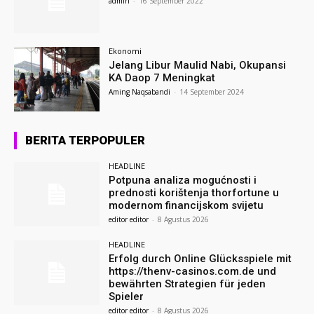
admin
-
16 September 2022
Ekonomi
Jelang Libur Maulid Nabi, Okupansi
KA Daop 7 Meningkat
Aming Naqsabandi
-
14 September 2024
BERITA TERPOPULER
HEADLINE
Potpuna analiza mogućnosti i
prednosti korištenja thorfortune u
modernom financijskom svijetu
editor editor
-
8 Agustus 2026
HEADLINE
Erfolg durch Online Glücksspiele mit
https://thenv-casinos.com.de und
bewährten Strategien für jeden
Spieler
editor editor
-
8 Agustus 2026