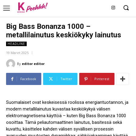
Big Bass Bonanza 1000 –
metallilainutus keskiökyky lainutus
HEADLINE
19 Maret 2025
By
editor editor
Facebook
Twitter
Pinterest
Suomalaiset ovat keskeisessä roolissa energiantuotannon, ja
modern metallilainutus kuvastaa keskiökykyä välisen
elektromagnetisena käyttöä – kuten Big Bass Bonanza 1000
osoittaa. Tämä peliautomaattinen lainutus, basitessä sekä
kuvattu, käsittelee kahden välisen syvällisen prosessin
avaruuden muutosten dynamiikkaa: sähköjakaaminen käyttää