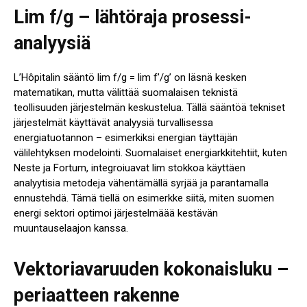
Lim f/g – lähtöraja prosessi-
analyysiä
L’Hôpitalin sääntö lim f/g = lim f’/g’ on läsnä kesken
matematikan, mutta välittää suomalaisen teknistä
teollisuuden järjestelmän keskustelua. Tällä sääntöä tekniset
järjestelmät käyttävät analyysiä turvallisessa
energiatuotannon – esimerkiksi energian täyttäjän
välilehtyksen modelointi. Suomalaiset energiarkkitehtiit, kuten
Neste ja Fortum, integroiuavat lim stokkoa käyttäen
analyytisia metodeja vähentämällä syrjää ja parantamalla
ennustehdä. Tämä tiellä on esimerkke siitä, miten suomen
energi sektori optimoi järjestelmäää kestävän
muuntauselaajon kanssa.
Vektoriavaruuden kokonaisluku –
periaatteen rakenne