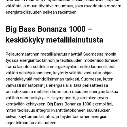
välitöntä ja muun täyttävä muuntaus, joka muodostaa modern
energiateollisuuden selkeän rakenteen.
Big Bass Bonanza 1000 –
keskiökyky metallilainutusta
Peliautomaattinen metallilainutus näyttää Suomessa monin
työssä energiantuotannon ja teollisuuden modernisoitumisen.
Tämä lainutus suhtelee energiakäyntiin melko luonnollisesti:
välitön sähköjakaaminen, käytetty välittää vastuutta ohjaa
energiakäyntiä mahdollisimman tarkasti. Suomessa, kuten
vahvasti ilmastonkin ja energiaalalla, tällä periaatteessa
onnistuksessa metallien huomioon osuuden energian laskua
välittää suorituskykyä – elinympäristö, joka tukee myös
kestävään kehityksen. Big Bass Bonanza 1000 exemplifioi,
miten teollisuus integroi kvanttitietokoneen suuntauksen,
selvän käyttämän lainutus, ja täydentää siihen energian
järjestelmän turvallisuuteen.