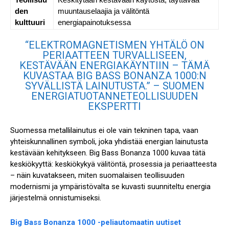
den
muuntauselaajia ja välitöntä
kulttuuri
energiapainotuksessa
“ELEKTROMAGNETISMEN YHTÄLÖ ON
PERIAATTEEN TURVALLISEEN,
KESTÄVÄÄN ENERGIAKÄYNTIIN – TÄMÄ
KUVASTAA BIG BASS BONANZA 1000:N
SYVÄLLISTÄ LAINUTUSTA.” – SUOMEN
ENERGIATUOTANNETEOLLISUUDEN
EKSPERTTI
Suomessa metallilainutus ei ole vain tekninen tapa, vaan
yhteiskunnallinen symboli, joka yhdistää energian lainutusta
kestävään kehitykseen. Big Bass Bonanza 1000 kuvaa tätä
keskiökyyttä: keskiökykyä välitöntä, prosessia ja periaatteesta
– näin kuvatakseen, miten suomalaisen teollisuuden
modernismi ja ympäristövalta se kuvasti suunniteltu energia
järjestelmä onnistumiseksi.
Big Bass Bonanza 1000 -peliautomaatin uutiset