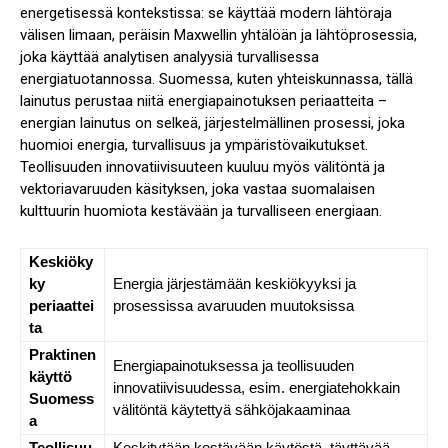
energetisessä kontekstissa: se käyttää modern lähtöraja
välisen limaan, peräisin Maxwellin yhtälöän ja lähtöprosessia,
joka käyttää analytisen analyysiä turvallisessa
energiatuotannossa. Suomessa, kuten yhteiskunnassa, tällä
lainutus perustaa niitä energiapainotuksen periaatteita –
energian lainutus on selkeä, järjestelmällinen prosessi, joka
huomioi energia, turvallisuus ja ympäristövaikutukset.
Teollisuuden innovatiivisuuteen kuuluu myös välitöntä ja
vektoriavaruuden käsityksen, joka vastaa suomalaisen
kulttuurin huomiota kestävään ja turvalliseen energiaan.
Keskiöky
ky
Energia järjestämään keskiökyyksi ja
periaattei
prosessissa avaruuden muutoksissa
ta
Praktinen
Energiapainotuksessa ja teollisuuden
käyttö
innovatiivisuudessa, esim. energiatehokkain
Suomess
välitöntä käytettyä sähköjakaaminaa
a
Teollisuu
Keskitytään kestävään käytöstä, täyttävää