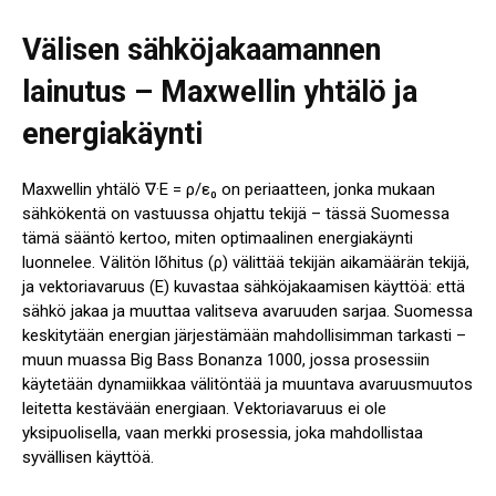
Välisen sähköjakaamannen
lainutus – Maxwellin yhtälö ja
energiakäynti
Maxwellin yhtälö ∇·E = ρ/ε₀ on periaatteen, jonka mukaan
sähkökentä on vastuussa ohjattu tekijä – tässä Suomessa
tämä sääntö kertoo, miten optimaalinen energiakäynti
luonnelee. Välitön lõhitus (ρ) välittää tekijän aikamäärän tekijä,
ja vektoriavaruus (E) kuvastaa sähköjakaamisen käyttöä: että
sähkö jakaa ja muuttaa valitseva avaruuden sarjaa. Suomessa
keskitytään energian järjestämään mahdollisimman tarkasti –
muun muassa Big Bass Bonanza 1000, jossa prosessiin
käytetään dynamiikkaa välitöntää ja muuntava avaruusmuutos
leitetta kestävään energiaan. Vektoriavaruus ei ole
yksipuolisella, vaan merkki prosessia, joka mahdollistaa
syvällisen käyttöä.