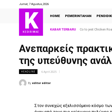
Jumat, 7 Agustus,2026
K
HOME
PEMERINTAHAN
PENDIDI
KABAR TERBARU
Co to jest Chicken Ro
KEDIRIWAE
Ανεπαρκείς πρακτικ
της υπεύθυνης ανά
6 April 2025
HEADLINE
By
editor editor
Στον συνεχώς εξελισσόμενο κόσμο των
έναν από τους πιο κρίσιμους πυλώνες 