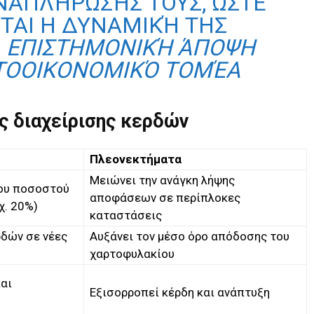
ΝΑΠΛΉΡΩΣΉΣ ΤΟΥΣ, ΏΣΤΕ
ΊΤΑΙ Η ΔΥΝΑΜΙΚΉ ΤΗΣ
—
ΕΠΙΣΤΗΜΟΝΙΚΉ ΆΠΟΨΗ
ΤΟΟΙΚΟΝΟΜΙΚΌ ΤΟΜΈΑ
ς διαχείρισης κερδών
Πλεονεκτήματα
Μειώνει την ανάγκη λήψης
ου ποσοστού
αποφάσεων σε περίπλοκες
χ. 20%)
καταστάσεις
δών σε νέες
Αυξάνει τον μέσο όρο απόδοσης του
χαρτοφυλακίου
αι
Εξισορροπεί κέρδη και ανάπτυξη