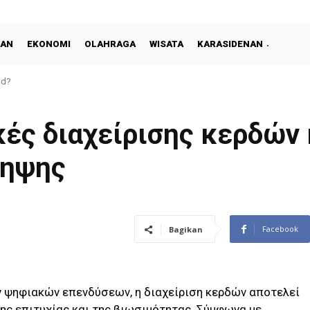
KAN
EKONOMI
OLAHRAGA
WISATA
KARASIDENAN
ad?
ές διαχείρισης κερδών 
ληψης
Facebook
Bagikan
 ψηφιακών επενδύσεων, η διαχείριση κερδών αποτελεί
της επιτυχίας και της βιωσιμότητας. Σύμφωνα με