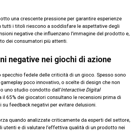
gi sotto una crescente pressione per garantire esperienze
n tutti i titoli riescono a soddisfare le aspettative degli
ensioni negative che influenzano l’immagine del prodotto e,
to dei consumatori più attenti.
ni negative nei giochi di azione
specchio fedele delle criticità di un gioco. Spesso sono
 gameplay poco innovativo, o scelte di design che non
do uno studio condotto dall’
Interactive Digital
 il
65%
dei giocatori consultano le recensioni prima di
 su feedback negativi per evitare delusioni.
forza quando analizzate criticamente da esperti del settore,
 utenti e di valutare l’effettiva qualità di un prodotto nei