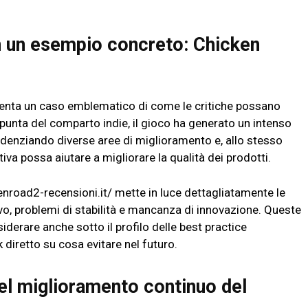
on un esempio concreto: Chicken
enta un caso emblematico di come le critiche possano
 di punta del comparto indie, il gioco ha generato un intenso
videnziando diverse aree di miglioramento e, allo stesso
iva possa aiutare a migliorare la qualità dei prodotti.
kenroad2-recensioni.it/ mette in luce dettagliatamente le
ivo, problemi di stabilità e mancanza di innovazione. Queste
derare anche sotto il profilo delle best practice
 diretto su cosa evitare nel futuro.
 nel miglioramento continuo del