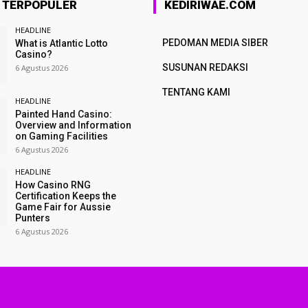
A TERPOPULER
KEDIRIWAE.COM
HEADLINE
PEDOMAN MEDIA SIBER
What is Atlantic Lotto
Casino?
SUSUNAN REDAKSI
6 Agustus 2026
TENTANG KAMI
HEADLINE
Painted Hand Casino:
Overview and Information
on Gaming Facilities
6 Agustus 2026
HEADLINE
How Casino RNG
Certification Keeps the
Game Fair for Aussie
Punters
6 Agustus 2026